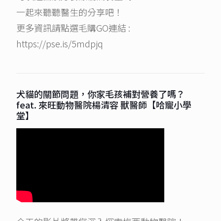
一起來聽聽醫生的分享吧！
更多資訊請點選毛購GO連結 :
https://pse.is/5mdpjq
犬貓的關節問題，你家毛孩補對營養了嗎？
feat. 來旺動物醫院楊清容 獸醫師【哈寵小學
堂】