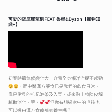
可愛的薩摩耶駕到FEAT 魯蛋&Dyson【寵物知
識+】
初春時節氣候變化大，容易全身懶洋洋提不起勁
，而中醫漢方藥食已是我們的飲食日常，
像是常見的枸杞泡茶及入菜，或來點山楂陳皮解
膩助消化…等，
但你有想過家中的毛孩也
可以透由漢方食療補氣養生嗎？