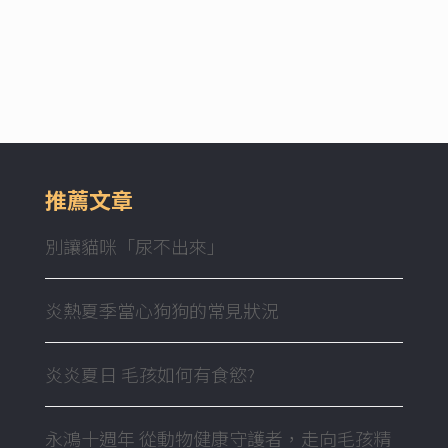
推薦文章
別讓貓咪「尿不出來」
炎熱夏季當心狗狗的常見狀況
炎炎夏日 毛孩如何有食慾?
永鴻十週年 從動物健康守護者，走向毛孩精