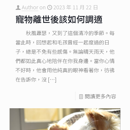
Author
on
2023 年 11 月 22 日
寵物離世後該如何調適
秋風蕭瑟，又到了這個清冷的季節。每
當此時，回想起和毛孩曾經一起度過的日
子，總是不免有些感傷。無論晴天雨天，他
們都如此真心地陪伴在你我身邊。當你心情
不好時，他會用他純真的眼神看著你，彷彿
在告訴你，沒
[…]
閱讀更多內容