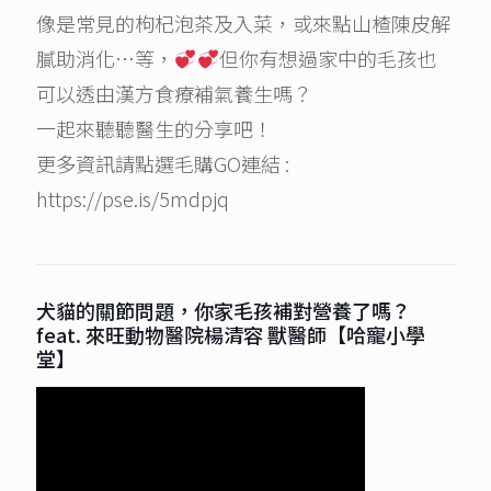
像是常見的枸杞泡茶及入菜，或來點山楂陳皮解
膩助消化…等，
但你有想過家中的毛孩也
可以透由漢方食療補氣養生嗎？
一起來聽聽醫生的分享吧！
更多資訊請點選毛購GO連結 :
https://pse.is/5mdpjq
犬貓的關節問題，你家毛孩補對營養了嗎？
feat. 來旺動物醫院楊清容 獸醫師【哈寵小學
堂】