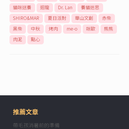
貓咪送養
迴龍
Dr. Lan
養貓迷思
SHIRO&MAR
夏日派對
華山文創
赤柴
黑柴
中秋
烤肉
me-o
咪歐
熊熊
肉泥
點心
推薦文章
帶毛孩消暑前的準備