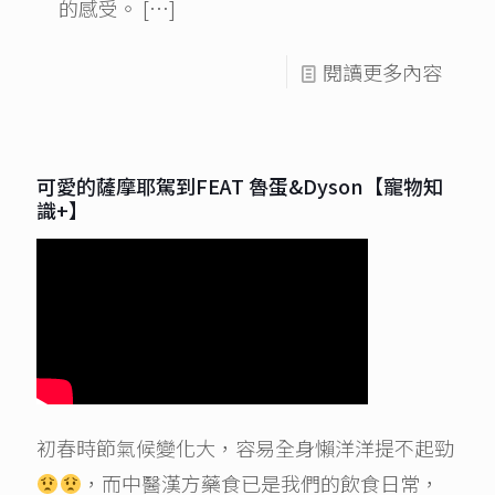
的感受。
[…]
閱讀更多內容
可愛的薩摩耶駕到FEAT 魯蛋&Dyson【寵物知
識+】
初春時節氣候變化大，容易全身懶洋洋提不起勁
，而中醫漢方藥食已是我們的飲食日常，