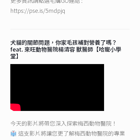
更多資訊請點選毛購GO連結 :
https://pse.is/5mdpjq
犬貓的關節問題，你家毛孩補對營養了嗎？
feat. 來旺動物醫院楊清容 獸醫師【哈寵小學
堂】
今天的影片將帶您深入探索梅西動物醫院！
這支影片將讓您更了解梅西動物醫院的專業