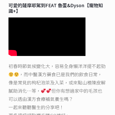
可愛的薩摩耶駕到FEAT 魯蛋&Dyson【寵物知
識+】
初春時節氣候變化大，容易全身懶洋洋提不起勁
，而中醫漢方藥食已是我們的飲食日常，
像是常見的枸杞泡茶及入菜，或來點山楂陳皮解
膩助消化…等，
但你有想過家中的毛孩也
可以透由漢方食療補氣養生嗎？
一起來聽聽醫生的分享吧！