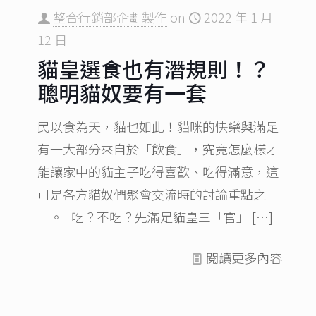
整合行銷部企劃製作
on
2022 年 1 月
12 日
貓皇選食也有潛規則！？
聰明貓奴要有一套
民以食為天，貓也如此！貓咪的快樂與滿足
有一大部分來自於「飲食」，究竟怎麼樣才
能讓家中的貓主子吃得喜歡、吃得滿意，這
可是各方貓奴們聚會交流時的討論重點之
一。 吃？不吃？先滿足貓皇三「官」
[…]
閱讀更多內容