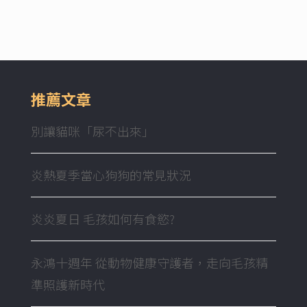
推薦文章
別讓貓咪「尿不出來」
炎熱夏季當心狗狗的常見狀況
炎炎夏日 毛孩如何有食慾?
永鴻十週年 從動物健康守護者，走向毛孩精
準照護新時代