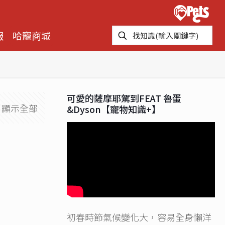
報
哈寵商城
可愛的薩摩耶駕到FEAT 魯蛋
顯示全部
&Dyson【寵物知識+】
初春時節氣候變化大，容易全身懶洋