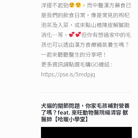
洋提不起勁
，而中醫漢方藥食已
是我們的飲食日常，像是常見的枸杞
泡茶及入菜，或來點山楂陳皮解膩助
消化…等，
但你有想過家中的毛
孩也可以透由漢方食療補氣養生嗎？
一起來聽聽醫生的分享吧！
更多資訊請點選毛購GO連結 :
https://pse.is/5mdpjq
犬貓的關節問題，你家毛孩補對營養
了嗎？feat. 來旺動物醫院楊清容 獸
醫師【哈寵小學堂】