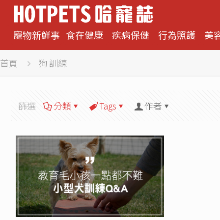
寵物新鮮事
食在健康
疾病保健
行為照護
美
首頁
狗 訓練
篩選
分類
Tags
作者