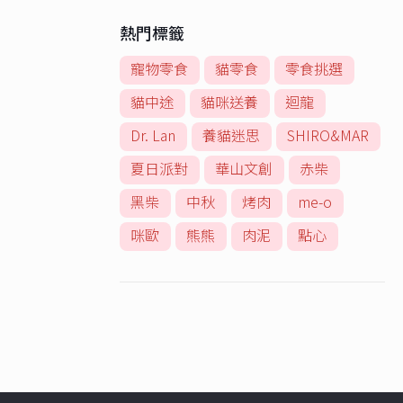
熱門標籤
寵物零食
貓零食
零食挑選
貓中途
貓咪送養
迴龍
Dr. Lan
養貓迷思
SHIRO&MAR
夏日派對
華山文創
赤柴
黑柴
中秋
烤肉
me-o
咪歐
熊熊
肉泥
點心