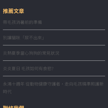
推薦文章
帶毛孩消暑前的準備
別讓貓咪「尿不出來」
炎熱夏季當心狗狗的常見狀況
炎炎夏日 毛孩如何有食慾?
永鴻十週年 從動物健康守護者，走向毛孩精準照護新
時代
聯絡我們