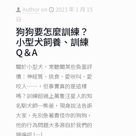
Author
on
2021 年 1 月 15
日
狗狗要怎麼訓練？
小型犬飼養、訓練
Q＆A
關於小型犬，常聽聞某些負面評
價：神經質、挑食、愛吠叫、愛
咬人……，但事實真的是這樣
嗎？訓練超過上萬隻汪星人的知
名馴犬師─熊爸，現身說法告訴
大家，先別急著責怪你的狗狗，
他的行為問題大多源自於我們的
錯誤認
[…]