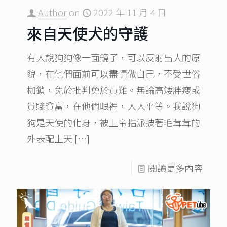
Author
on
2022 年 11 月 4 日
來自天使犬的守護
有人說狗狗像一面鏡子，可以反射出人的原
貌，在他們面前可以盡情做自己，不受世俗
枷鎖，免於批判免於責難。無論高矮胖瘦或
貴賤貧富，在他們眼裡，人人平等。我說狗
狗是天使的化身，被上帝指派披著毛茸茸的
外表配上天
[…]
閱讀更多內容