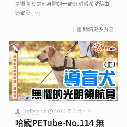
是嚮導 更是他身體的一部份 編編希望藉由
這部影
[…]
閱讀更多內容
HotPets
on
2020 年 3 月 4 日
哈寵PETube-No.114 無