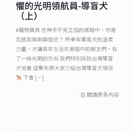
懼的光明領航員-導盲犬
（上）
#寵物黃頁 在伸手不見五指的黑暗中，你是
否感到無助與惶恐？ 所幸有導盲犬的溫柔
力量，才讓長年生活在黑暗中的朋友們，有
了一絲光明的方向 我們特別採訪台灣導盲
犬協會 這集先帶大家介紹台灣導盲犬現況
下會
[…]
閱讀更多內容