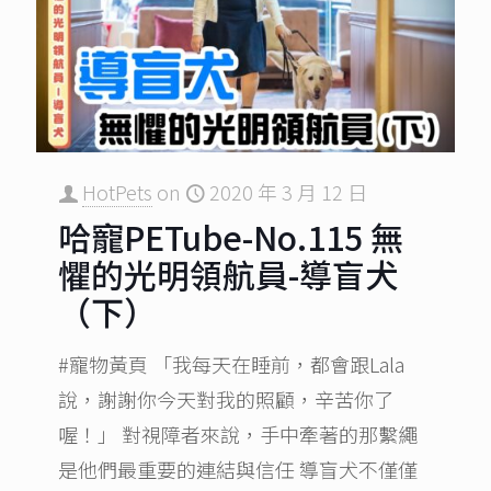
HotPets
on
2020 年 3 月 12 日
哈寵PETube-No.115 無
懼的光明領航員-導盲犬
（下）
#寵物黃頁 「我每天在睡前，都會跟Lala
說，謝謝你今天對我的照顧，辛苦你了
喔！」 對視障者來說，手中牽著的那繫繩
是他們最重要的連結與信任 導盲犬不僅僅