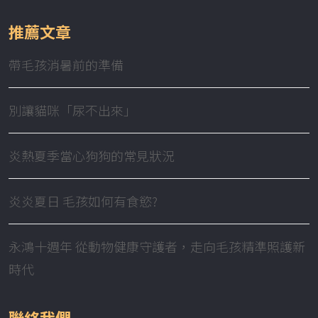
推薦文章
帶毛孩消暑前的準備
別讓貓咪「尿不出來」
炎熱夏季當心狗狗的常見狀況
炎炎夏日 毛孩如何有食慾?
永鴻十週年 從動物健康守護者，走向毛孩精準照護新
時代
聯絡我們