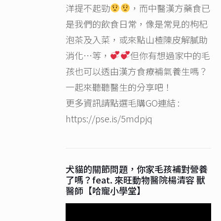
洋提不起勁
，而中醫漢方藥食已
是我們的飲食日常，像是常見的枸杞
泡茶及入菜，或來點山楂陳皮解膩助
消化…等，
但你有想過家中的毛
孩也可以透由漢方食療補氣養生嗎？
一起來聽聽醫生的分享吧！
更多資訊請點選毛購GO連結 :
https://pse.is/5mdpjq
犬貓的關節問題，你家毛孩補對營養
了嗎？feat. 來旺動物醫院楊清容 獸
醫師【哈寵小學堂】