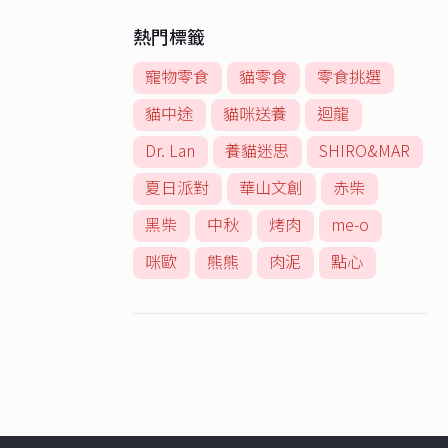
熱門標籤
寵物零食
貓零食
零食挑選
貓中途
貓咪送養
迴龍
Dr. Lan
養貓迷思
SHIRO&MAR
夏日派對
華山文創
赤柴
黑柴
中秋
烤肉
me-o
咪歐
熊熊
肉泥
點心