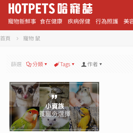
寵物新鮮事
食在健康
疾病保健
行為照護
美
首頁
寵物 鼠
篩選
分類
Tags
作者