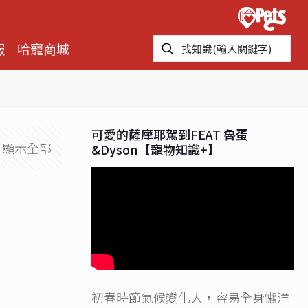
報
哈寵商城
可愛的薩摩耶駕到FEAT 魯蛋
顯示全部
&Dyson【寵物知識+】
初春時節氣候變化大，容易全身懶洋