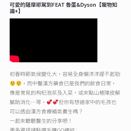
可愛的薩摩耶駕到FEAT 魯蛋&Dyson【寵物知
識+】
初春時節氣候變化大，容易全身懶洋洋提不起勁
，而中醫漢方藥食已是我們的飲食日常，
像是常見的枸杞泡茶及入菜，或來點山楂陳皮解
膩助消化…等，
但你有想過家中的毛孩也
可以透由漢方食療補氣養生嗎？
一起來聽聽醫生的分享吧！
更多資訊請點選毛購GO連結 :