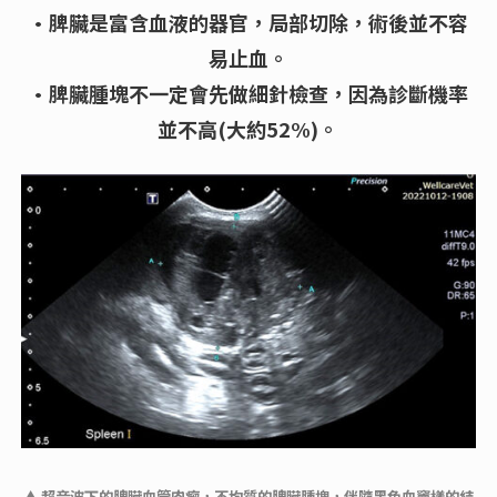
•脾臟是富含血液的器官，局部切除，術後並不容
易止血。
•脾臟腫塊不一定會先做細針檢查，因為診斷機率
並不高(大約52%)。
▲ 超音波下的脾臟血管肉瘤，不均質的脾臟腫塊，伴隨黑色血竇樣的結