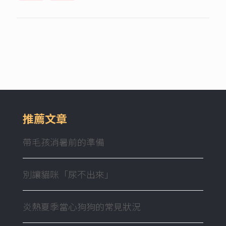
推薦文章
帶毛孩消暑前的準備
別讓貓咪「尿不出來」
炎熱夏季當心狗狗的常見狀況