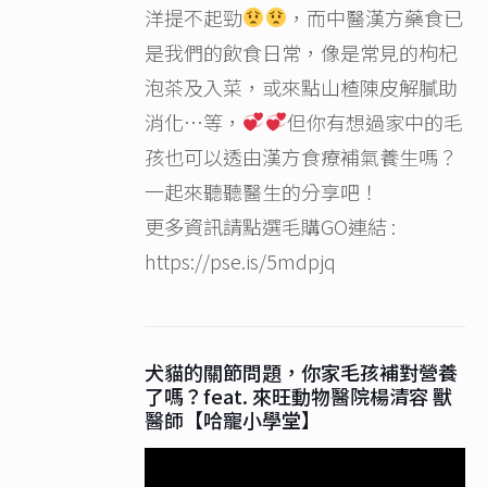
洋提不起勁
，而中醫漢方藥食已
是我們的飲食日常，像是常見的枸杞
泡茶及入菜，或來點山楂陳皮解膩助
消化…等，
但你有想過家中的毛
孩也可以透由漢方食療補氣養生嗎？
一起來聽聽醫生的分享吧！
更多資訊請點選毛購GO連結 :
https://pse.is/5mdpjq
犬貓的關節問題，你家毛孩補對營養
了嗎？feat. 來旺動物醫院楊清容 獸
醫師【哈寵小學堂】