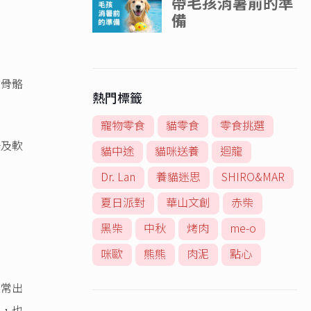
的骨骼
熱門標籤
寵物零食
貓零食
零食挑選
胺及軟
貓中途
貓咪送養
迴龍
Dr. Lan
養貓迷思
SHIRO&MAR
夏日派對
華山文創
赤柴
黑柴
中秋
烤肉
me-o
咪歐
熊熊
肉泥
點心
經常出
膚，也