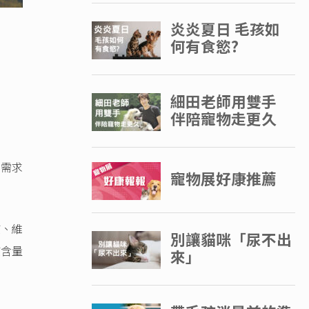
知需求
質、維
質含量