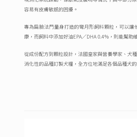
容易有皮膚敏感的困擾。
專為扁臉法鬥量身打造的彎月形飼料顆粒，可以讓
康，而飼料中添加好油EPA／DHA 0.4%，則能幫
從成份配方到顆粒設計，法國皇家與營養學家、犬種
消化性的品種訂製犬糧，全方位地滿足各個品種犬的