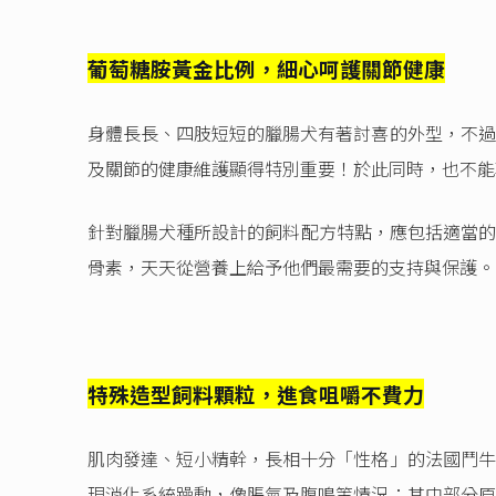
葡萄糖胺黃金比例，細心呵護關節健康
身體長長、四肢短短的臘腸犬有著討喜的外型，不過
及關節的健康維護顯得特別重要！於此同時，也不能
針對臘腸犬種所設計的飼料配方特點，應包括適當的鈣
骨素，天天從營養上給予他們最需要的支持與保護。
特殊造型飼料顆粒，進食咀嚼不費力
肌肉發達、短小精幹，長相十分「性格」的法國鬥牛
現消化系統躁動，像脹氣及腹鳴等情況；其中部分原