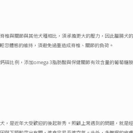
脊椎與關節與其他犬種相比，須承擔更大的壓力，因此臘腸犬
輕忽體態的維持，須避免過重造成脊椎、關節的負荷。
磷比例，添加omega 3脂肪酸與保健關節有效含量的葡萄糖
犬，是近年大受歡迎的後起新秀。照顧上常遇到的問題，就是
因與下顎較突出有關，進食容易吞進空氣。此外，多皺褶的皮