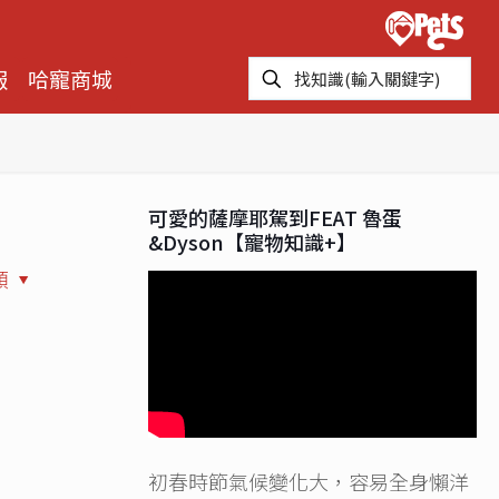
報
哈寵商城
可愛的薩摩耶駕到FEAT 魯蛋
&Dyson【寵物知識+】
類
初春時節氣候變化大，容易全身懶洋