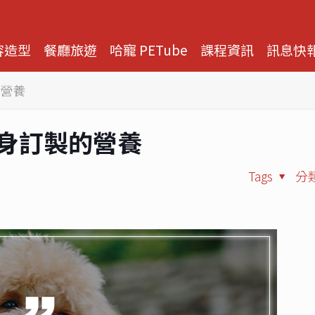
容造型
餐廳旅遊
哈寵 PETube
課程資訊
訊息快
的營養
量身訂製的營養
Tags
分