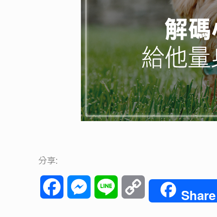
分享:
Facebook
Messenger
Line
Copy
Share
Link