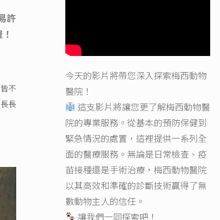
易許
喔！
今天的影片將帶您深入探索梅西動物
皆不
醫院！
、長長
這支影片將讓您更了解梅西動物醫
院的專業服務。從基本的預防保健到
緊急情況的處置，這裡提供一系列全
面的醫療服務。無論是日常檢查、疫
苗接種還是手術治療，梅西動物醫院
以其高效和準確的診斷技術贏得了無
數動物主人的信任。
讓我們一同探索吧！