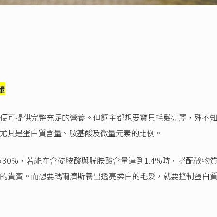
麗
便可提供完整充足的營養。但飼主都想要寶貝毛髮亮麗，殊不
尤其是蛋白質含量、胺基酸及微量元素的比例。
30%，若能在含硫胺酸與胱胺酸含量達到1.4%時，搭配礦物
的貴賓。而想要瑪爾濟斯養出透亮柔白的毛髮，就要控制蛋白