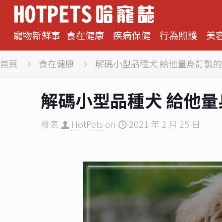
寵物新鮮事
食在健康
疾病保健
行為照護
美
首頁
食在健康
解碼小型品種犬 給他量身訂製
解碼小型品種犬 給他
發表
HotPets
on
2021 年 2 月 25 日