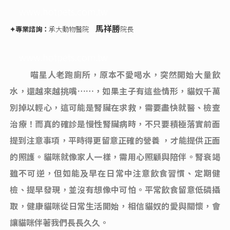
www.hotpets.com.tw
馬祥勝
✦專業諮詢：
承大動物醫院
院長
www.hotpets.com.tw
喵星人老跑廁所，原本不愛喝水，突然開始大量飲
水，還越來越挑嘴……，如果主子有這些情形，貓奴千萬
別掉以輕心，這可能是腎臟在求救，需要盡快就醫、檢查
治療！而真的確診是慢性腎臟病時，不只要積極落實前面
提到注意事項，平時得更留意正確的營養 ，才能提供正面
的照護。貓咪就像家人一樣，需用心照顧與陪伴。腎衰竭
雖不可逆，但如能及早在日常中注意飲食習慣、定期健
檢、提早發現，並沒有想像中可怕。平常飲食留意低磷攝
取，健康貓咪從日常生活開始，相信貓奴的愛與關懷，會
讓貓咪伴著我們長長久久。