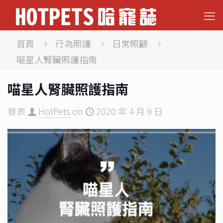
首頁
行為照護
日常照顧
喵星人腎臟照護指南
喵星人腎臟照護指南
發表
HotPets
on
2020 年 4 月 9 日