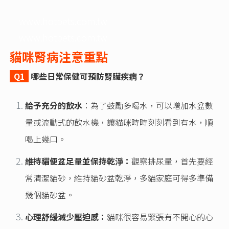
www.hotpets.com.tw
www.hotpets.com.tw
貓咪腎病注意重點
Q1
哪些日常保健可預防腎臟疾病？
給予充分的飲水
：為了鼓勵多喝水，可以增加水盆數
量或流動式的飲水機，讓貓咪時時刻刻看到有水，順
喝上幾口。
維持貓便盆足量並保持乾淨：
觀察排尿量，首先要經
常清潔貓砂，維持貓砂盆乾淨，多貓家庭可得多準備
幾個貓砂盆。
心理舒緩減少壓迫感：
貓咪很容易緊張有不開心的心