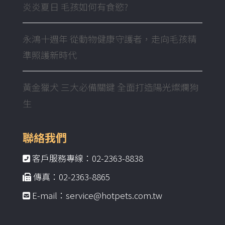
炎炎夏日 毛孩如何有食慾?
永鴻十週年 從動物健康守護者，走向毛孩精
準照護新時代
黃金獵犬 三大必備關鍵 全面打造陽光燦爛狗
生
聯絡我們
客戶服務專線：02-2363-8838
傳真：02-2363-8865
E-mail：service@hotpets.com.tw