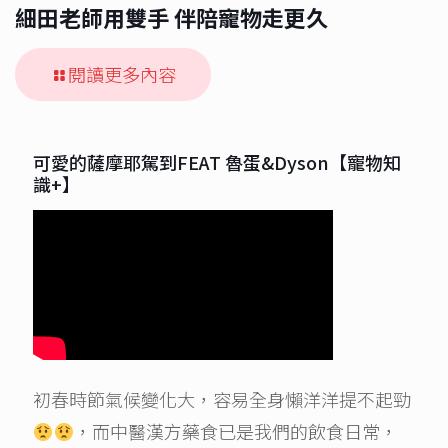
細田老師用雙手 伴陪寵物走更久
閱讀更多內容
可愛的薩摩耶駕到FEAT 魯蛋&Dyson【寵物知
識+】
初春時節氣候變化大，容易全身懶洋洋提不起勁
，而中醫漢方藥食已是我們的飲食日常，