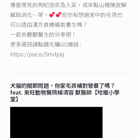
像是常見的枸杞泡茶及入菜，或來點山楂陳皮解
膩助消化…等，
但你有想過家中的毛孩也
可以透由漢方食療補氣養生嗎？
一起來聽聽醫生的分享吧！
更多資訊請點選毛購GO連結 :
https://pse.is/5mdpjq
犬貓的關節問題，你家毛孩補對營養了嗎？
feat. 來旺動物醫院楊清容 獸醫師【哈寵小學
堂】