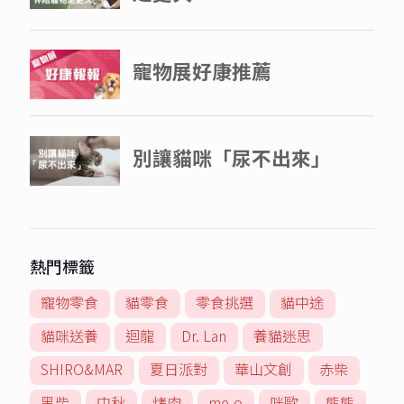
熱門標籤
寵物零食
貓零食
零食挑選
貓中途
貓咪送養
迴龍
Dr. Lan
養貓迷思
SHIRO&MAR
夏日派對
華山文創
赤柴
黑柴
中秋
烤肉
me-o
咪歐
熊熊