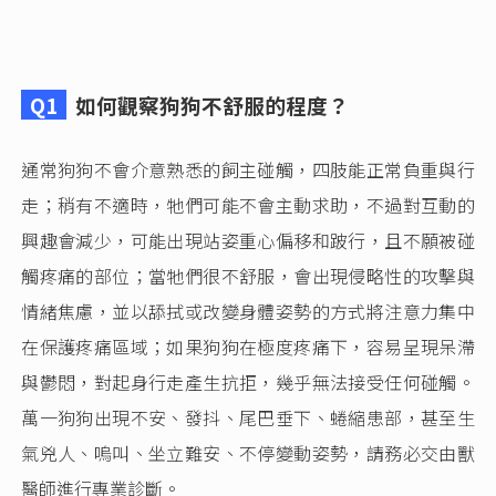
Q1
如何觀察狗狗不舒服的程度？
通常狗狗不會介意熟悉的飼主碰觸，四肢能正常負重與行
走；稍有不適時，牠們可能不會主動求助，不過對互動的
興趣會減少，可能出現站姿重心偏移和跛行，且不願被碰
觸疼痛的部位；當牠們很不舒服，會出現侵略性的攻擊與
情緒焦慮，並以舔拭或改變身體姿勢的方式將注意力集中
在保護疼痛區域；如果狗狗在極度疼痛下，容易呈現呆滯
與鬱悶，對起身行走產生抗拒，幾乎無法接受任何碰觸。
萬一狗狗出現不安、發抖、尾巴垂下、蜷縮患部，甚至生
氣兇人、嗚叫、坐立難安、不停變動姿勢，請務必交由獸
醫師進行專業診斷。