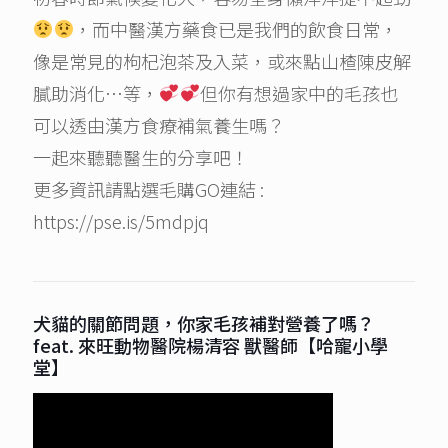
，而中醫漢方藥食已是我們的飲食日常，
像是常見的枸杞泡茶及入菜，或來點山楂陳皮解
膩助消化…等，
但你有想過家中的毛孩也
可以透由漢方食療補氣養生嗎？
一起來聽聽醫生的分享吧！
更多資訊請點選毛購GO連結 :
https://pse.is/5mdpjq
犬貓的關節問題，你家毛孩補對營養了嗎？
feat. 來旺動物醫院楊清容 獸醫師【哈寵小學
堂】