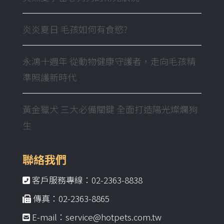
炎炎夏日 毛孩如何有食慾?
永鴻十週年 從動物健康守護者，走向毛孩精
準照護新時代
黃金獵犬 三大必備關鍵 全面打造陽光燦爛狗
生
聯絡我們
客戶服務專線：02-2363-8838
傳真：02-2363-8865
E-mail：service@hotpets.com.tw