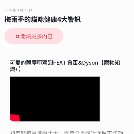
2026 年 4 月 21 日
梅雨季的貓咪健康4大警訊
閱讀更多內容
可愛的薩摩耶駕到FEAT 魯蛋&Dyson【寵物知
識+】
初春時節氣候變化大，容易全身懶洋洋提不起勁