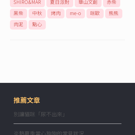
SHIRO&MAR
夏日派對
華山文創
赤柴
黑柴
中秋
烤肉
me-o
咪歐
熊熊
肉泥
點心
推薦文章
別讓貓咪「尿不出來」
炎熱夏季當心狗狗的常見狀況