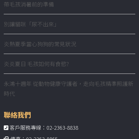
帶毛孩消暑前的準備
別讓貓咪「尿不出來」
炎熱夏季當心狗狗的常見狀況
炎炎夏日 毛孩如何有食慾?
永鴻十週年 從動物健康守護者，走向毛孩精準照護新
時代
聯絡我們
客戶服務專線：02-2363-8838
傳真：02-2363-8865