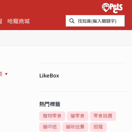
報
哈寵商城
類
LikeBox
熱門標籤
寵物零食
貓零食
零食挑選
貓中途
貓咪送養
迴龍