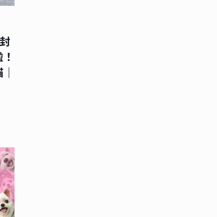
【封
啦！
貓｜