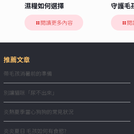
濕糧如何選擇
守護毛
閱讀更多內容
閱
推薦文章
帶毛孩消暑前的準備
別讓貓咪「尿不出來」
炎熱夏季當心狗狗的常見狀況
炎炎夏日 毛孩如何有食慾?