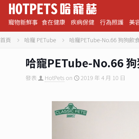
寵物新鮮事
食在健康
疾病保健
行為照護
美
首頁
哈寵 PETube
哈寵PETube-No.66 狗狗
哈寵PETube-No.6
發表
HotPets
on
2019 年 4 月 10 日