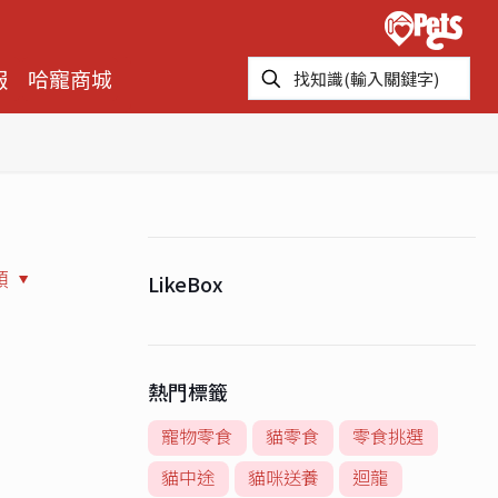
報
哈寵商城
類
LikeBox
熱門標籤
寵物零食
貓零食
零食挑選
貓中途
貓咪送養
迴龍