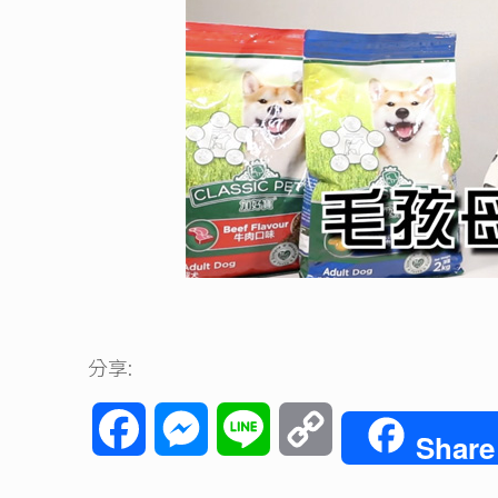
分享:
Facebook
Messenger
Line
Copy
Share
Link