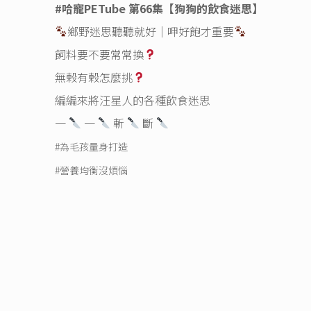
#哈寵PETube
第66集【狗狗的飲食迷思】
鄉野迷思聽聽就好｜呷好飽才重要
飼料要不要常常換
無榖有榖怎麼挑
編編來將汪星人的各種飲食迷思
一
一
斬
斷
#為毛孩量身打造
#營養均衡沒煩惱