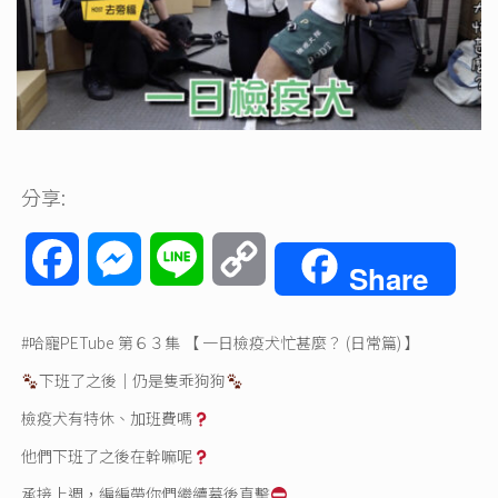
分享:
Facebook
Messenger
Line
Copy
Share
Link
#哈寵PETube
第６３集 【 一日檢疫犬忙甚麼？ (日常篇) 】
下班了之後｜仍是隻乖狗狗
檢疫犬有特休、加班費嗎
他們下班了之後在幹嘛呢
承接上週，編編帶你們繼續幕後直擊