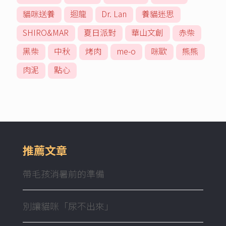
貓咪送養
迴龍
Dr. Lan
養貓迷思
SHIRO&MAR
夏日派對
華山文創
赤柴
黑柴
中秋
烤肉
me-o
咪歐
熊熊
肉泥
點心
推薦文章
帶毛孩消暑前的準備
別讓貓咪「尿不出來」