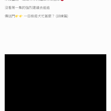
沒看第一集的強烈建議去追追
傳送門
一日檢疫犬忙甚麼？ (訓練篇)