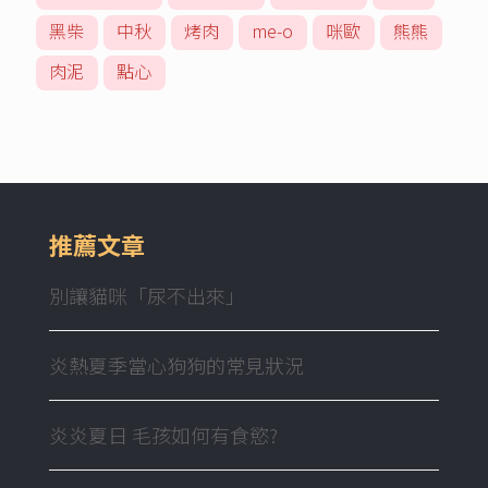
黑柴
中秋
烤肉
me-o
咪歐
熊熊
肉泥
點心
推薦文章
別讓貓咪「尿不出來」
炎熱夏季當心狗狗的常見狀況
炎炎夏日 毛孩如何有食慾?