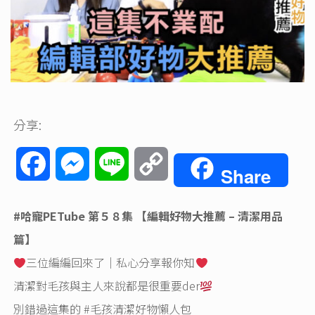
分享:
Facebook
Messenger
Line
Copy
Share
Link
#哈寵PETube
第５８集 【編輯好物大推薦 – 清潔用品
篇】
三位編編回來了｜私心分享報你知
清潔對毛孩與主人來說都是很重要der
別錯過這集的
#毛孩清潔好物懶人包