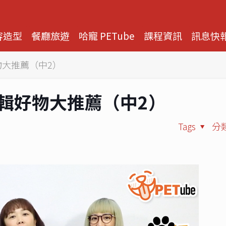
容造型
餐廳旅遊
哈寵 PETube
課程資訊
訊息快
輯好物大推薦（中2）
2 編輯好物大推薦（中2）
Tags
分