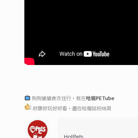
狗狗貓貓食衣住行，就在
哈寵PETube
好康好玩好好看，盡在
哈寵誌粉絲頁
HotPets