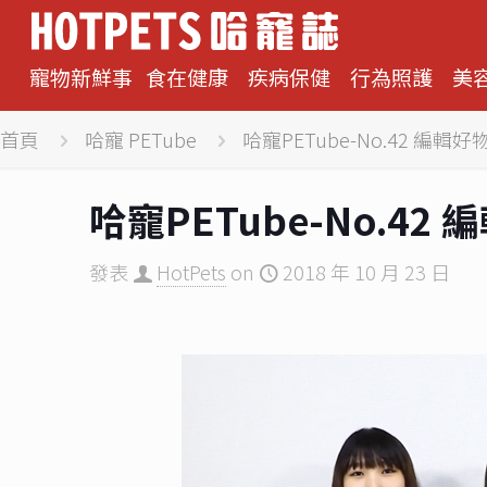
寵物新鮮事
食在健康
疾病保健
行為照護
美
首頁
哈寵 PETube
哈寵PETube-No.42 編
哈寵PETube-No.4
發表
HotPets
on
2018 年 10 月 23 日