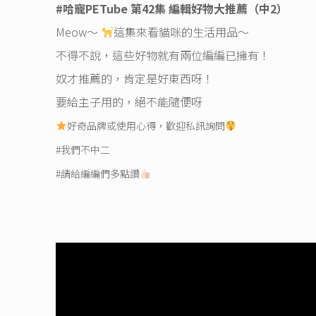
#哈寵PETube
第42集 編輯好物大推薦（中2）
Meow～
這集來看貓咪的生活用品～
不得不說，這些好物就有兩位編編已擁有！
奴才推薦的，肯定是好東西呀！
要給主子用的，絕不能隨便呀
好奇品牌或使用心得，歡迎私訊詢問
#我們不中二
#請給編編們多點讚