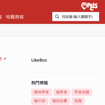
報
哈寵商城
類
LikeBox
熱門標籤
寵物零食
貓零食
零食挑選
貓中途
貓咪送養
迴龍