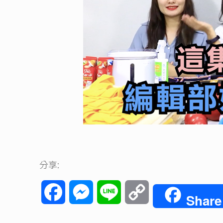
分享:
Facebook
Messenger
Line
Copy
Share
Link