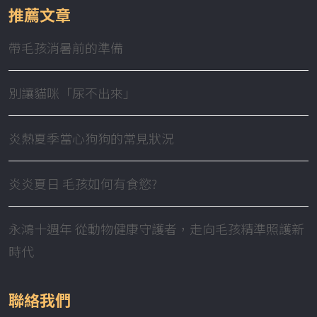
推薦文章
帶毛孩消暑前的準備
別讓貓咪「尿不出來」
炎熱夏季當心狗狗的常見狀況
炎炎夏日 毛孩如何有食慾?
永鴻十週年 從動物健康守護者，走向毛孩精準照護新
時代
聯絡我們