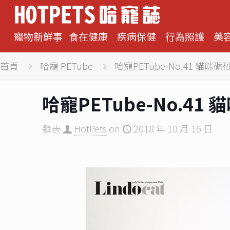
寵物新鮮事
食在健康
疾病保健
行為照護
美
首頁
哈寵 PETube
哈寵PETube-No.41 貓
哈寵PETube-No.4
發表
HotPets
on
2018 年 10 月 16 日