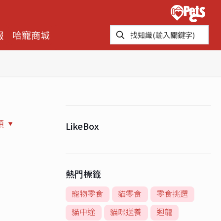
報
哈寵商城
類
LikeBox
熱門標籤
寵物零食
貓零食
零食挑選
貓中途
貓咪送養
迴龍