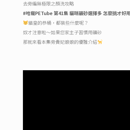
去旁編無極限之顏洗攻略
#哈寵PETube
第41集 貓咪礦砂選擇多 怎麼挑才好
貓皇的恭桶，都裝些什麼呢？
奴才注意啦～如果您家主子習慣用礦砂
那就來看本集旁貴妃娘娘的優雅介紹