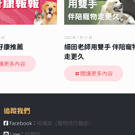
0 日
2026 年 7 月 17 日
好康推薦
細田老師用雙手 伴陪寵
走更久
讀更多內容
閱讀更多內容
追蹤我們
Facebook：
哈寵誌〈寵物流行雜誌〉
Line：
哈寵誌