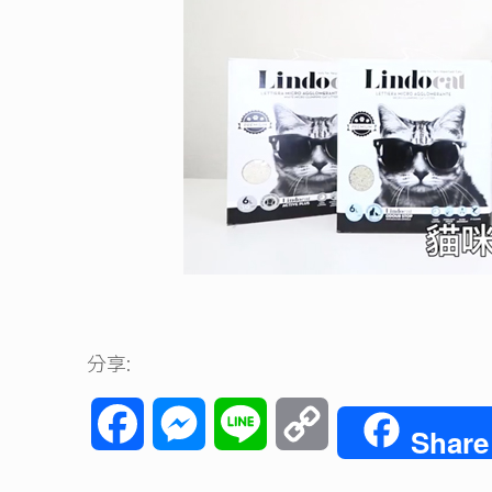
分享:
Facebook
Messenger
Line
Copy
Share
Link