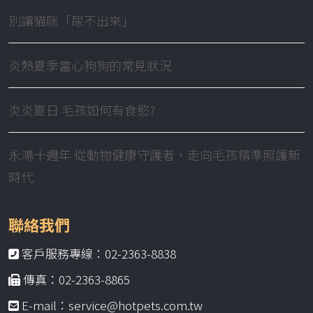
別讓貓咪「尿不出來」
炎熱夏季當心狗狗的常見狀況
炎炎夏日 毛孩如何有食慾?
永鴻十週年 從動物健康守護者，走向毛孩精準照護新
時代
聯絡我們
客戶服務專線：02-2363-8838
傳真：02-2363-8865
E-mail：service@hotpets.com.tw