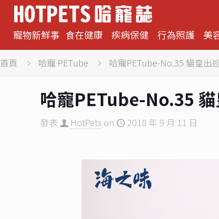
寵物新鮮事
食在健康
疾病保健
行為照護
美
首頁
哈寵 PETube
哈寵PETube-No.35 貓皇
哈寵PETube-No.35
發表
HotPets
on
2018 年 9 月 11 日