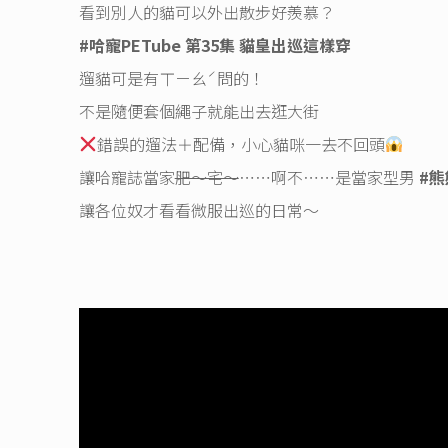
看到別人的貓可以外出散步好羨慕？
#哈寵PETube
第35集 貓皇出巡這樣穿
遛貓可是有ㄒㄧㄠˊ問的！
不是隨便套個繩子就能出去逛大街
錯誤的遛法＋配備，小心貓咪一去不回頭
讓哈寵誌當家
肥～宅～
⋯⋯啊不⋯⋯是當家型男
#熊
讓各位奴才看看微服出巡的日常～