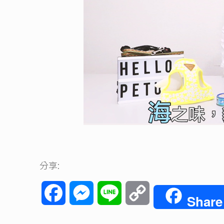
分享:
Facebook
Messenger
Line
Copy
Share
Link