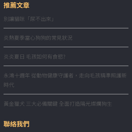
推薦文章
別讓貓咪「尿不出來」
炎熱夏季當心狗狗的常見狀況
炎炎夏日 毛孩如何有食慾?
永鴻十週年 從動物健康守護者，走向毛孩精準照護新
時代
黃金獵犬 三大必備關鍵 全面打造陽光燦爛狗生
聯絡我們