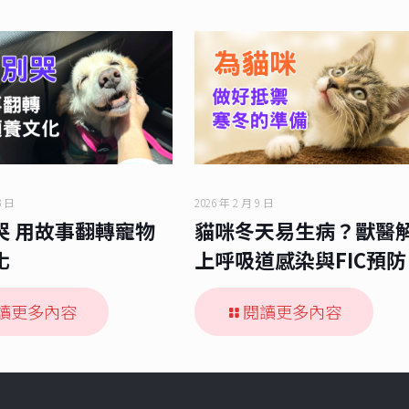
3 日
2026 年 2 月 9 日
哭 用故事翻轉寵物
貓咪冬天易生病？獸醫
化
上呼吸道感染與FIC預防
讀更多內容
閱讀更多內容