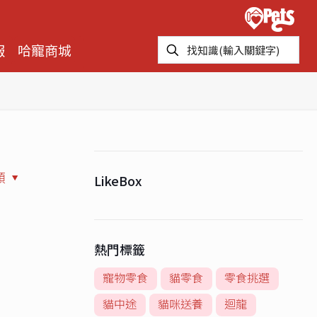
報
哈寵商城
類
LikeBox
熱門標籤
寵物零食
貓零食
零食挑選
貓中途
貓咪送養
迴龍