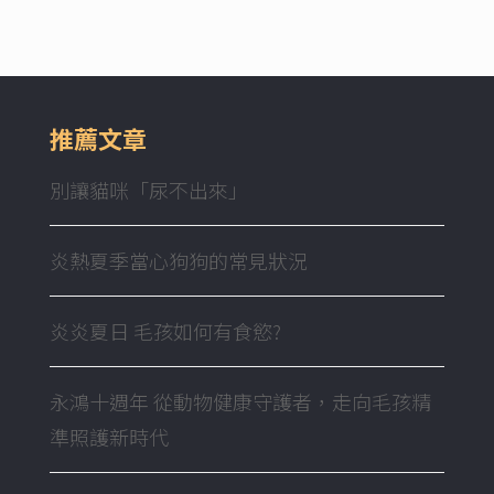
推薦文章
別讓貓咪「尿不出來」
炎熱夏季當心狗狗的常見狀況
炎炎夏日 毛孩如何有食慾?
永鴻十週年 從動物健康守護者，走向毛孩精
準照護新時代