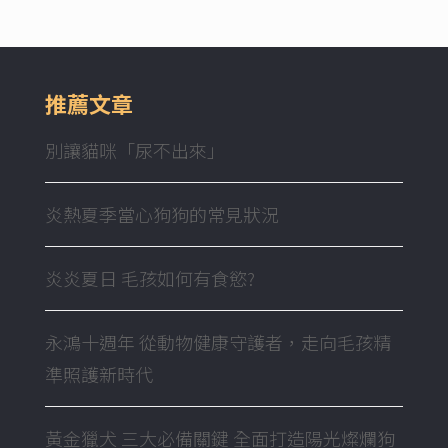
推薦文章
別讓貓咪「尿不出來」
炎熱夏季當心狗狗的常見狀況
炎炎夏日 毛孩如何有食慾?
永鴻十週年 從動物健康守護者，走向毛孩精
準照護新時代
黃金獵犬 三大必備關鍵 全面打造陽光燦爛狗