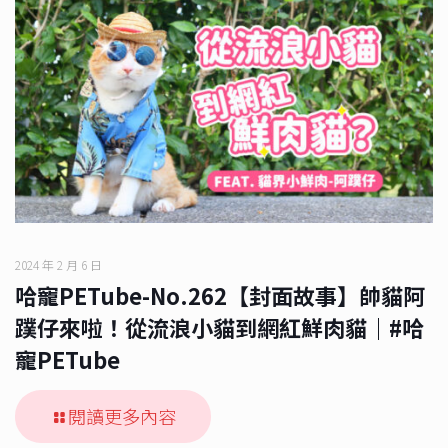
2024 年 2 月 6 日
哈寵PETube-No.262【封面故事】帥貓阿
蹼仔來啦！從流浪小貓到網紅鮮肉貓｜#哈
寵PETube
閱讀更多內容