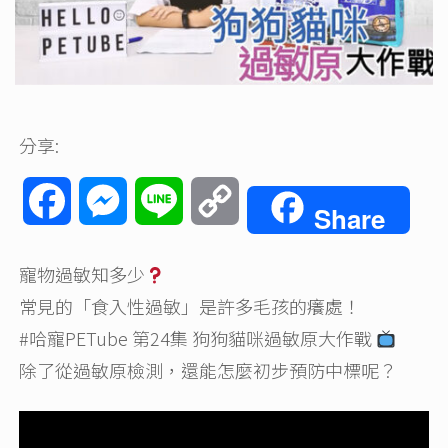
分享:
Facebook
Messenger
Line
Copy
Share
Link
寵物過敏知多少
常見的「食入性過敏」是許多毛孩的癢處！
#哈寵PETube
第24集 狗狗貓咪過敏原大作戰
除了從過敏原檢測，還能怎麼初步預防中標呢？