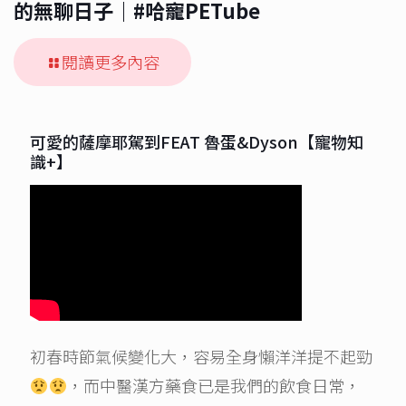
的無聊日子｜#哈寵PETube
閱讀更多內容
可愛的薩摩耶駕到FEAT 魯蛋&Dyson【寵物知
識+】
初春時節氣候變化大，容易全身懶洋洋提不起勁
，而中醫漢方藥食已是我們的飲食日常，