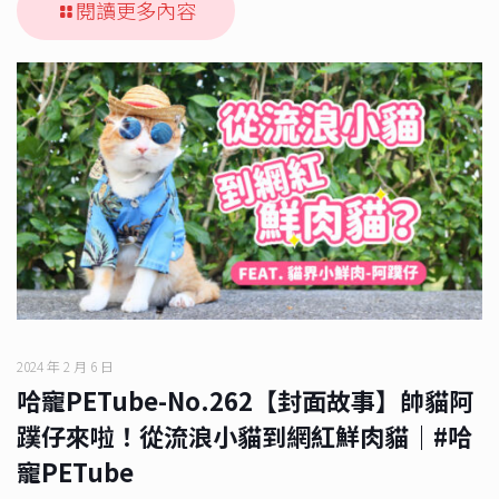
閱讀更多內容
2024 年 2 月 6 日
哈寵PETube-No.262【封面故事】帥貓阿
蹼仔來啦！從流浪小貓到網紅鮮肉貓｜#哈
寵PETube