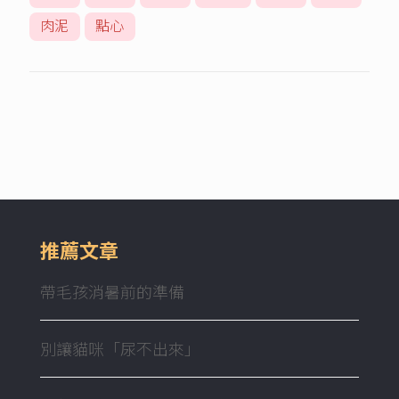
肉泥
點心
推薦文章
帶毛孩消暑前的準備
別讓貓咪「尿不出來」