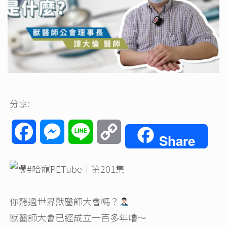
分享:
Facebook
Messenger
Line
Copy
Share
Link
#哈寵PETube
｜第201集
你聽過世界獸醫師大會嗎？
獸醫師大會已經成立一百多年嚕～