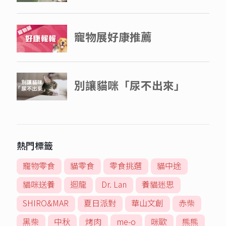
熱門標籤
寵物零食
貓零食
零食挑選
貓中途
貓咪送養
迴龍
Dr. Lan
養貓迷思
SHIRO&MAR
夏日派對
華山文創
赤柴
黑柴
中秋
烤肉
me-o
咪歐
熊熊