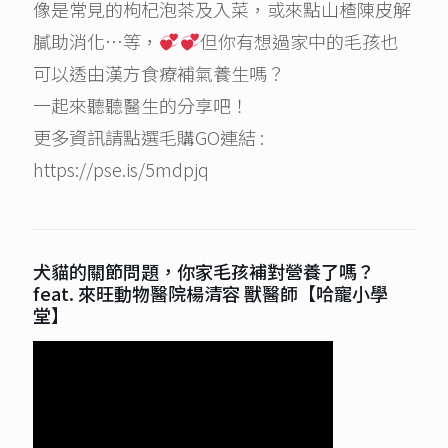
像是常見的枸杞泡茶及入菜，或來點山楂陳皮解
膩助消化…等，
但你有想過家中的毛孩也
可以透由漢方食療補氣養生嗎？
一起來聽聽醫生的分享吧！
更多資訊請點選毛購GO連結 :
https://pse.is/5mdpjq
犬貓的關節問題，你家毛孩補對營養了嗎？
feat. 來旺動物醫院楊清容 獸醫師【哈寵小學
堂】