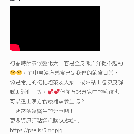
初春時節氣候變化大，容易全身懶洋洋提不起勁
，而中醫漢方藥食已是我們的飲食日常，
像是常見的枸杞泡茶及入菜，或來點山楂陳皮解
膩助消化…等，
但你有想過家中的毛孩也
可以透由漢方食療補氣養生嗎？
一起來聽聽醫生的分享吧！
更多資訊請點選毛購GO連結 :
https://pse.is/5mdpjq