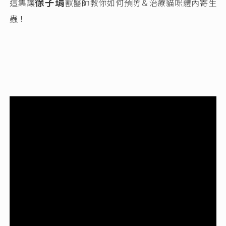
徐子琄
這集讓
獸醫師
教你如何預防＆治療貓咪體內寄生
蟲！