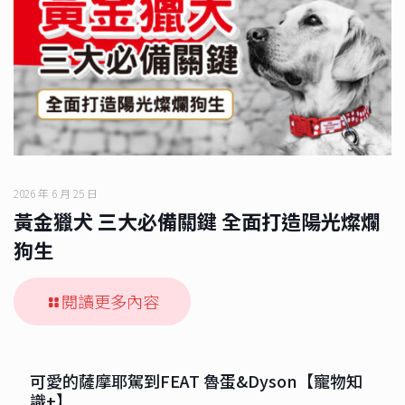
2026 年 6 月 25 日
黃金獵犬 三大必備關鍵 全面打造陽光燦爛
狗生
閱讀更多內容
可愛的薩摩耶駕到FEAT 魯蛋&Dyson【寵物知
識+】