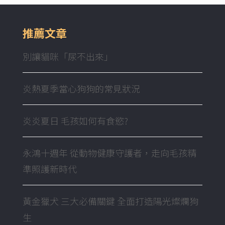
推薦文章
別讓貓咪「尿不出來」
炎熱夏季當心狗狗的常見狀況
炎炎夏日 毛孩如何有食慾?
永鴻十週年 從動物健康守護者，走向毛孩精
準照護新時代
黃金獵犬 三大必備關鍵 全面打造陽光燦爛狗
生