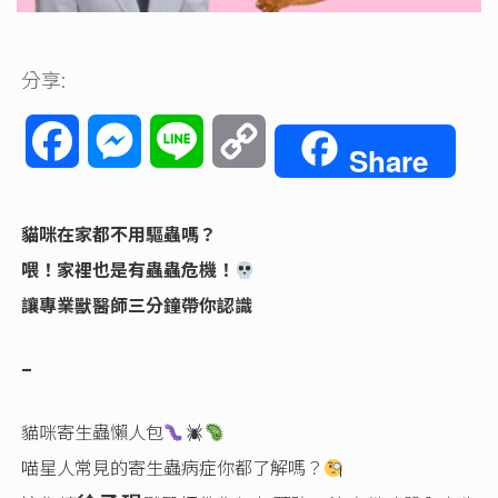
分享:
Facebook
Messenger
Line
Copy
Share
Link
貓咪在家都不用驅蟲嗎？
喂！家裡也是有蟲蟲危機！
讓專業獸醫師三分鐘帶你認識
–
貓咪寄生蟲懶人包
喵星人常見的寄生蟲病症你都了解嗎？