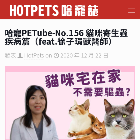
哈寵PETube-No.156 貓咪寄生蟲
疾病篇（feat.徐子琄獸醫師）
發表
HotPets
on
2020 年 12 月 22 日