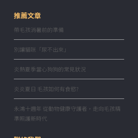
推薦文章
帶毛孩消暑前的準備
別讓貓咪「尿不出來」
炎熱夏季當心狗狗的常見狀況
炎炎夏日 毛孩如何有食慾?
永鴻十週年 從動物健康守護者，走向毛孩精
準照護新時代