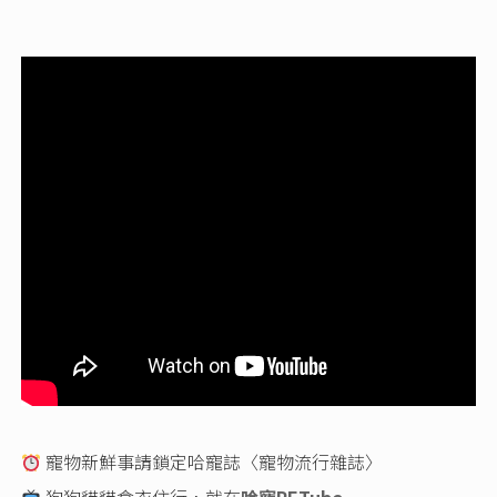
寵物新鮮事請鎖定哈寵誌〈寵物流行雜誌〉