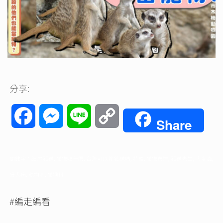
分享:
Facebook
Messenger
Line
Copy
Share
Link
關鍵字：細尾狐獴, 狐獴吃什麼, 台灣可以養狐獴嗎, 特寵, 狐獴布達, 狐獴先生, 大麥蟲,
狂犬病, 動物園, 狐猴科
#編走編看