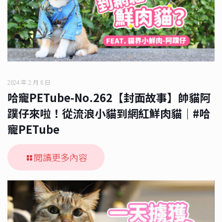
2024 年 2 月 6 日
哈寵PETube-No.262【封面故事】帥貓阿
蹼仔來啦！從流浪小貓到網紅鮮肉貓｜#哈
寵PETube
閱讀更多內容