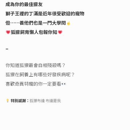
成為你的最佳獴友
獅子王裡的丁滿是近年很受歡迎的寵物
但⋯⋯養他們也是一門大學問
狐獴飼育懶人包報你知
–
你知道狐獴最會自相殘殺嗎？
狐獴在飼養上有哪些好發疾病呢？
喜歡奇異特寵的你一定要看
特別感謝：
狐獴布達 布達是我