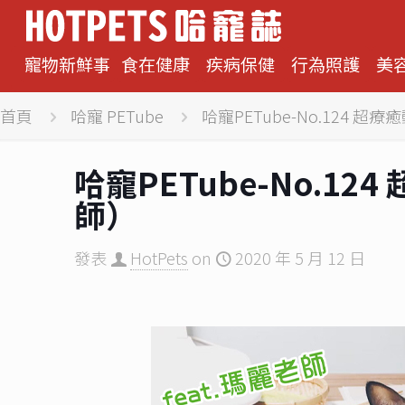
寵物新鮮事
食在健康
疾病保健
行為照護
美
首頁
哈寵 PETube
哈寵PETube-No.124 超
哈寵PETube-No.12
師）
發表
HotPets
on
2020 年 5 月 12 日