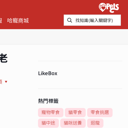
報
哈寵商城
麗老
LikeBox
類
熱門標籤
寵物零食
貓零食
零食挑選
貓中途
貓咪送養
迴龍