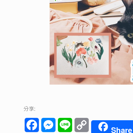
分享:
Facebook
Messenger
Line
Copy
Share