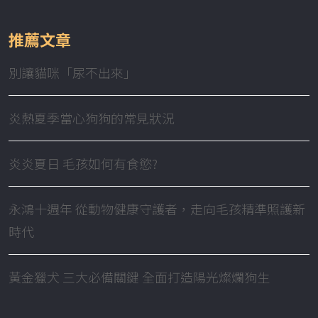
推薦文章
別讓貓咪「尿不出來」
炎熱夏季當心狗狗的常見狀況
炎炎夏日 毛孩如何有食慾?
永鴻十週年 從動物健康守護者，走向毛孩精準照護新
時代
黃金獵犬 三大必備關鍵 全面打造陽光燦爛狗生