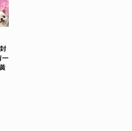
【封
有一
 黃