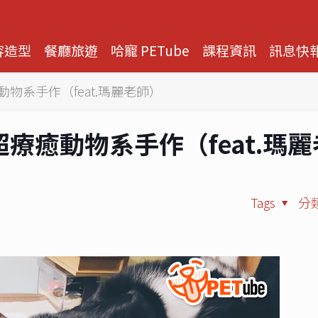
容造型
餐廳旅遊
哈寵 PETube
課程資訊
訊息快
療癒動物系手作（feat.瑪麗老師）
4 超療癒動物系手作（feat.瑪
Tags
分