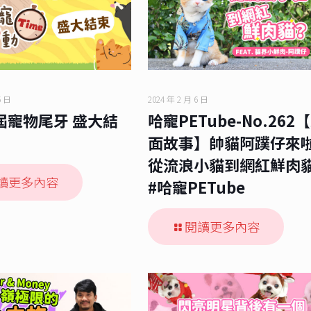
5 日
2024 年 2 月 6 日
屆寵物尾牙 盛大結
哈寵PETube-No.262
面故事】帥貓阿蹼仔來
從流浪小貓到網紅鮮肉
讀更多內容
#哈寵PETube
閱讀更多內容