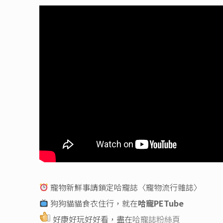
寵物新鮮事請鎖定哈寵誌〈寵物流行雜誌〉
狗狗貓貓食衣住行，就在
哈寵PETube
好康好玩好好看，盡在
哈寵誌粉絲頁