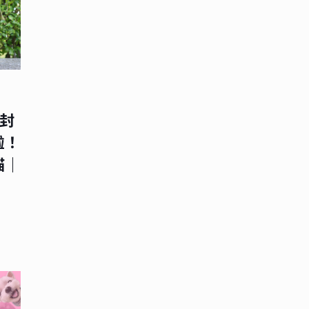
【封
啦！
貓｜