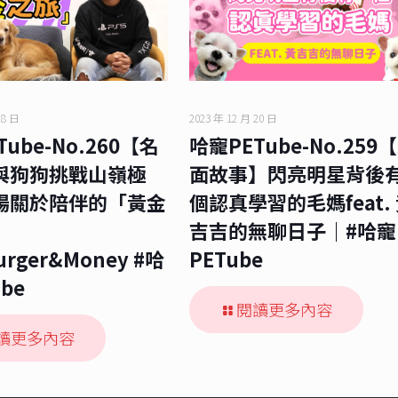
28 日
2023 年 12 月 20 日
ube-No.260【名
哈寵PETube-No.259
與狗狗挑戰山嶺極
面故事】閃亮明星背後
場關於陪伴的「黃金
個認真學習的毛媽feat.
吉吉的無聊日子｜#哈寵
Burger&Money #哈
PETube
be
閱讀更多內容
讀更多內容