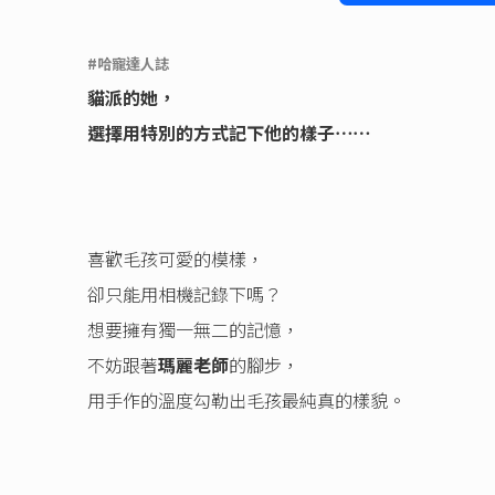
Link
#哈寵達人誌
貓派的她，
選擇用特別的方式記下他的樣子⋯⋯
喜歡毛孩可愛的模樣，
卻只能用相機記錄下嗎？
想要擁有獨一無二的記憶，
不妨跟著
瑪麗老師
的腳步，
用手作的溫度勾勒出毛孩最純真的樣貌。