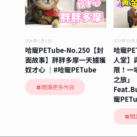
2024 年 1 月 2 日
2023 年 12 月 
哈寵PETube-No.250【封
哈寵PET
面故事】胖胖多摩一天擄獲
人堂】
奴才心 ｜#哈寵PETube
限！一
之旅」
閱讀更多內容
Feat.
寵PETu
閱