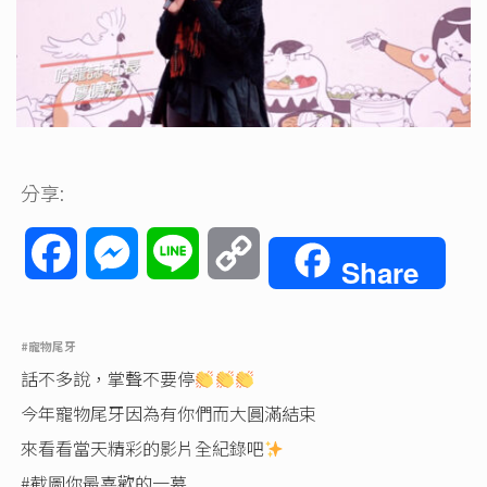
分享:
Facebook
Messenger
Line
Copy
Share
Link
#寵物尾牙
話不多說，掌聲不要停
今年寵物尾牙因為有你們而大圓滿結束
來看看當天精彩的影片全紀錄吧
#截圖你最喜歡的一幕