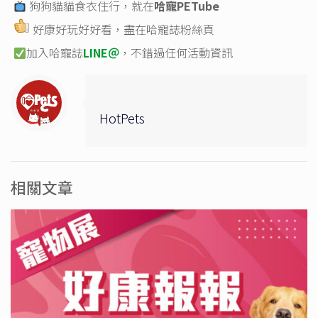
狗狗貓貓食衣住行，就在
哈寵PETube
好康好玩好好看，盡在
哈寵誌粉絲頁
加入哈寵誌
LINE＠
，不錯過任何活動資訊
HotPets
相關文章