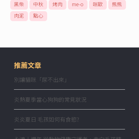
黑柴
中秋
烤肉
me-o
咪歐
熊熊
肉泥
點心
推薦文章
別讓貓咪「尿不出來」
炎熱夏季當心狗狗的常見狀況
炎炎夏日 毛孩如何有食慾?
永鴻十週年 從動物健康守護者，走向毛孩精