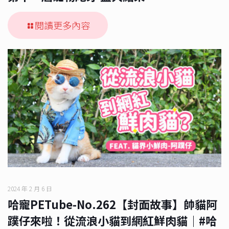
閱讀更多內容
2024 年 2 月 6 日
哈寵PETube-No.262【封面故事】帥貓阿
蹼仔來啦！從流浪小貓到網紅鮮肉貓｜#哈