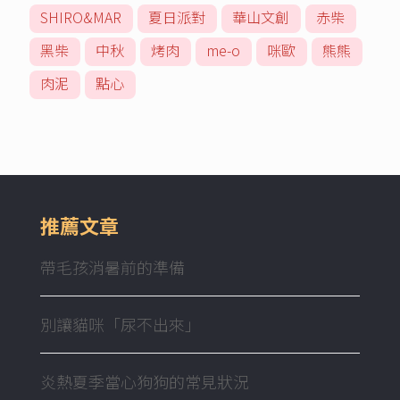
SHIRO&MAR
夏日派對
華山文創
赤柴
黑柴
中秋
烤肉
me-o
咪歐
熊熊
肉泥
點心
推薦文章
帶毛孩消暑前的準備
別讓貓咪「尿不出來」
炎熱夏季當心狗狗的常見狀況