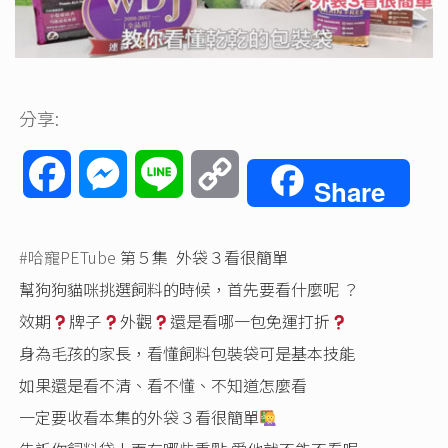
分享:
Facebook
Messenger
Line
Copy
Share
Link
#哈寵PETube
第５集 外袋３看很簡單
幫狗狗貓咪挑選飼料的時候，首先要看什麼呢 ？
效期
牌子
外觀
還是看哪一包免運打折
身為毛孩的家長，看懂飼料包裝袋可是基本技能
如果還是看不清、看不懂、不知道怎麼看
一定要收看本集的外袋３看很簡單