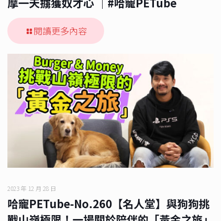
摩一天擄獲奴才心 ｜#哈寵PETube
閱讀更多內容
2023 年 12 月 28 日
哈寵PETube-No.260【名人堂】與狗狗挑
戰山嶺極限！一場關於陪伴的「黃金之旅」