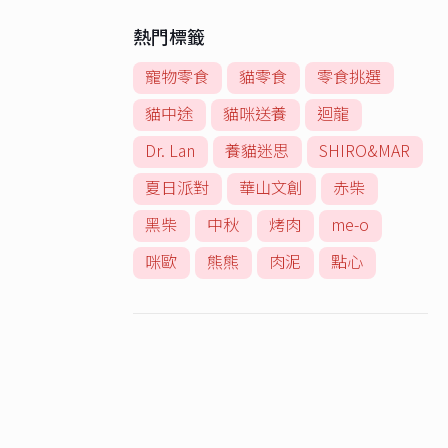
熱門標籤
寵物零食
貓零食
零食挑選
貓中途
貓咪送養
迴龍
Dr. Lan
養貓迷思
SHIRO&MAR
夏日派對
華山文創
赤柴
黑柴
中秋
烤肉
me-o
咪歐
熊熊
肉泥
點心