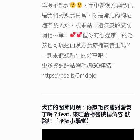
洋提不起勁
，而中醫漢方藥食已
是我們的飲食日常，像是常見的枸杞
泡茶及入菜，或來點山楂陳皮解膩助
消化…等，
但你有想過家中的毛
孩也可以透由漢方食療補氣養生嗎？
一起來聽聽醫生的分享吧！
更多資訊請點選毛購GO連結 :
https://pse.is/5mdpjq
犬貓的關節問題，你家毛孩補對營養
了嗎？feat. 來旺動物醫院楊清容 獸
醫師【哈寵小學堂】