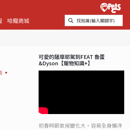
報
哈寵商城
可愛的薩摩耶駕到FEAT 魯蛋
&Dyson【寵物知識+】
類
初春時節氣候變化大，容易全身懶洋