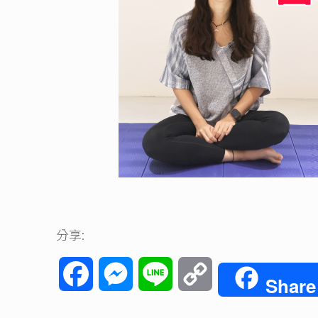
分享:
Facebook
Messenger
Line
Copy
Share
Link