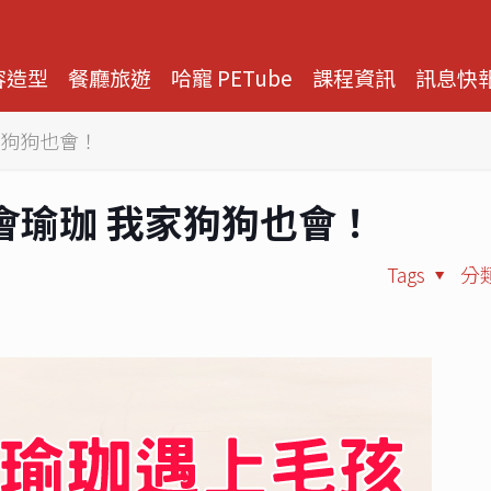
容造型
餐廳旅遊
哈寵 PETube
課程資訊
訊息快
家狗狗也會！
會瑜珈 我家狗狗也會！
Tags
分