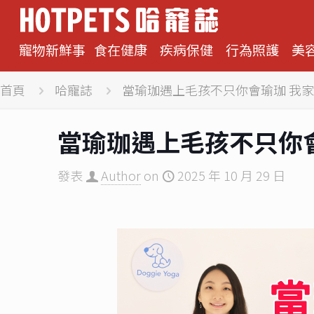
寵物新鮮事
食在健康
疾病保健
行為照護
美
首頁
哈寵誌
當瑜珈遇上毛孩不只你會瑜珈 我
當瑜珈遇上毛孩不只你
發表
Author
on
2025 年 10 月 29 日