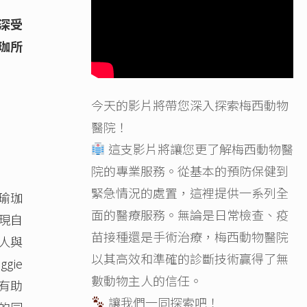
，深受
珈所
今天的影片將帶您深入探索梅西動物
醫院！
這支影片將讓您更了解梅西動物醫
院的專業服務。從基本的預防保健到
緊急情況的處置，這裡提供一系列全
瑜珈
面的醫療服務。無論是日常檢查、疫
發現自
苗接種還是手術治療，梅西動物醫院
人與
以其高效和準確的診斷技術贏得了無
ie
數動物主人的信任。
有助
讓我們一同探索吧！
的同