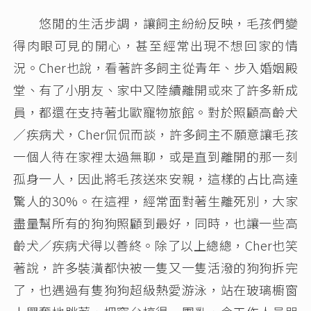
悠閒的生活步調，讓飼主紛紛反映，毛孩們變
得肉眼可見的開心，甚至經常出現不想回家的情
況。Cher也說，看著許多飼主從青年、步入婚姻殿
堂、有了小朋友、家中又陸續離開或來了許多新成
員，都還在支持著北歐寵物旅館。對於照顧高齡犬
／疾病犬，Cher侃侃而談，許多飼主不願意讓毛孩
一個人待在家裡太過無聊，或是直到離開的那一刻
孤身一人，因此將毛孩送來安親，這樣的占比高達
驚人的30%。在這裡，經常面對著生離死別，大家
盡量幫所有的狗狗照顧到最好，同時，也讓一些高
齡犬／疾病犬得以善終。除了以上總總，Cher也笑
著說，許多裝潢都快被一隻又一隻活潑的狗狗拆完
了，也遇過有隻狗狗超級熱愛游泳，站在玻璃櫥窗