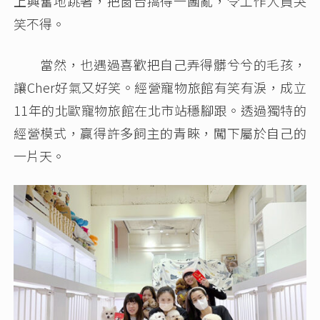
上興奮地跳著，把窗台搞得一團亂，令工作人員哭
笑不得。
當然，也遇過喜歡把自己弄得髒兮兮的毛孩，
讓Cher好氣又好笑。經營寵物旅館有笑有淚，成立
11年的北歐寵物旅館在北市站穩腳跟。透過獨特的
經營模式，贏得許多飼主的青睞，闖下屬於自己的
一片天。