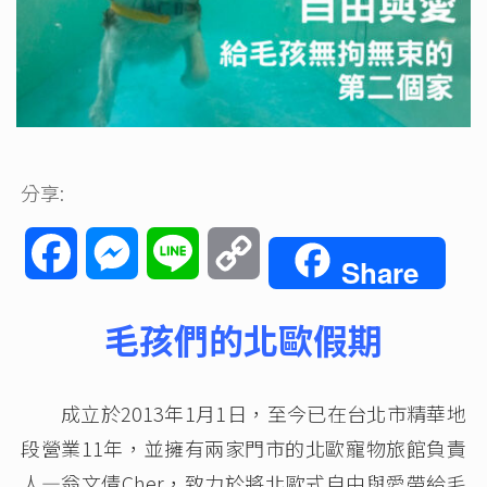
分享:
Facebook
Messenger
Line
Copy
Share
Link
毛孩們的北歐假期
成立於2013年1月1日，至今已在台北市精華地
段營業11年，並擁有兩家門市的北歐寵物旅館負責
人—翁文倩Cher，致力於將北歐式自由與愛帶給毛