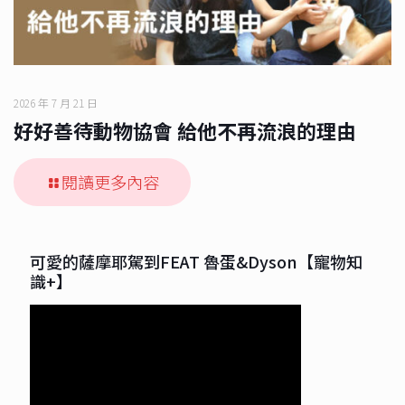
2026 年 7 月 21 日
好好善待動物協會 給他不再流浪的理由
閱讀更多內容
可愛的薩摩耶駕到FEAT 魯蛋&Dyson【寵物知
識+】