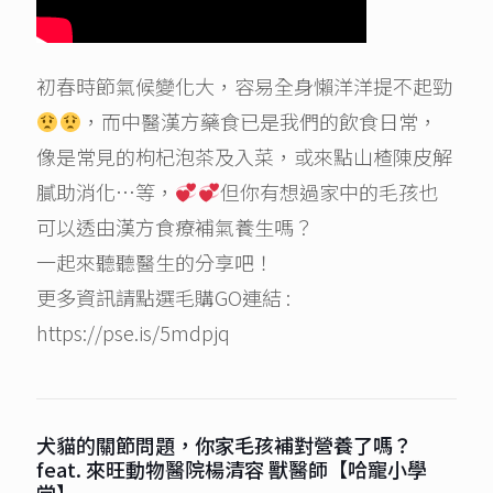
初春時節氣候變化大，容易全身懶洋洋提不起勁
，而中醫漢方藥食已是我們的飲食日常，
像是常見的枸杞泡茶及入菜，或來點山楂陳皮解
膩助消化…等，
但你有想過家中的毛孩也
可以透由漢方食療補氣養生嗎？
一起來聽聽醫生的分享吧！
更多資訊請點選毛購GO連結 :
https://pse.is/5mdpjq
犬貓的關節問題，你家毛孩補對營養了嗎？
feat. 來旺動物醫院楊清容 獸醫師【哈寵小學