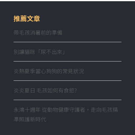
推薦文章
帶毛孩消暑前的準備
別讓貓咪「尿不出來」
炎熱夏季當心狗狗的常見狀況
炎炎夏日 毛孩如何有食慾?
永鴻十週年 從動物健康守護者，走向毛孩精
準照護新時代