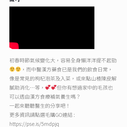
初春時節氣候變化大，容易全身懶洋洋提不起勁
，而中醫漢方藥食已是我們的飲食日常，
像是常見的枸杞泡茶及入菜，或來點山楂陳皮解
膩助消化…等，
但你有想過家中的毛孩也
可以透由漢方食療補氣養生嗎？
一起來聽聽醫生的分享吧！
更多資訊請點選毛購GO連結 :
https://pse.is/5mdpjq