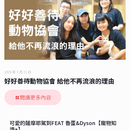
2026 年 7 月 21 日
好好善待動物協會 給他不再流浪的理由
閱讀更多內容
可愛的薩摩耶駕到FEAT 魯蛋&Dyson【寵物知
識+】