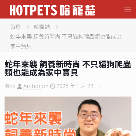
首頁
哈寵誌
蛇年來襲 飼養新時尚 不只貓狗爬蟲類也能成為
家中寶貝
蛇年來襲 飼養新時尚 不只貓狗爬蟲
類也能成為家中寶貝
發表
Author
on
2025 年 1 月 23 日