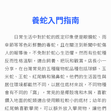
養蛇入門指南
日常生活中對於蛇的既定印象便是眼鏡蛇、雨
傘節等等色彩鮮艷的毒蛇，且在關注到新聞中蛇傷
人的報導後，不免對於蛇心生恐懼。然而有些蛇種
反而性格溫馴，適合飼養、把玩和觀賞。店長小一
分享，在台灣常見的五種寵物蛇品種包括球蟒、玉
米蛇、王蛇、紅尾蚺和豬鼻蛇。他們的生活習性與
居住環境都截然不同，以居住底材來說，不同物種
會有不同的「窩」，常見的是椰殼塊和木屑，喜歡
鑽入地面的蛇類適合使用顆粒較小的底材；幼年的
紅尾蚺喜歡攀爬，可以額外放入攀爬物，讓他們