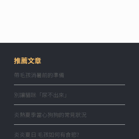
推薦文章
帶毛孩消暑前的準備
別讓貓咪「尿不出來」
炎熱夏季當心狗狗的常見狀況
炎炎夏日 毛孩如何有食慾?