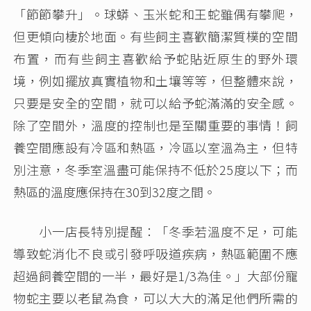
「節節攀升」。球蟒、玉米蛇和王蛇雖偶有攀爬，
但更傾向棲於地面。有些飼主喜歡簡潔質樸的空間
布置，而有些飼主喜歡給予蛇貼近原生的野外環
境，例如擺放真實植物和土壤等等，但整體來說，
只要是安全的空間，就可以給予蛇滿滿的安全感。
除了空間外，溫度的控制也是至關重要的事情！飼
養空間應設有冷區和熱區，冷區以室溫為主，但特
別注意，冬季室溫盡可能保持不低於25度以下；而
熱區的溫度應保持在30到32度之間。
小一店長特別提醒：「冬季若溫度不足，可能
導致蛇消化不良或引發呼吸道疾病，熱區範圍不應
超過飼養空間的一半，最好是1/3為佳。」大部份寵
物蛇主要以老鼠為食，可以大大的滿足他們所需的