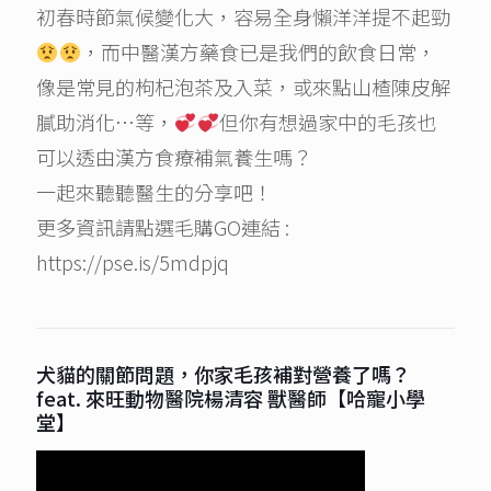
初春時節氣候變化大，容易全身懶洋洋提不起勁
，而中醫漢方藥食已是我們的飲食日常，
像是常見的枸杞泡茶及入菜，或來點山楂陳皮解
膩助消化…等，
但你有想過家中的毛孩也
可以透由漢方食療補氣養生嗎？
一起來聽聽醫生的分享吧！
更多資訊請點選毛購GO連結 :
https://pse.is/5mdpjq
犬貓的關節問題，你家毛孩補對營養了嗎？
feat. 來旺動物醫院楊清容 獸醫師【哈寵小學
堂】