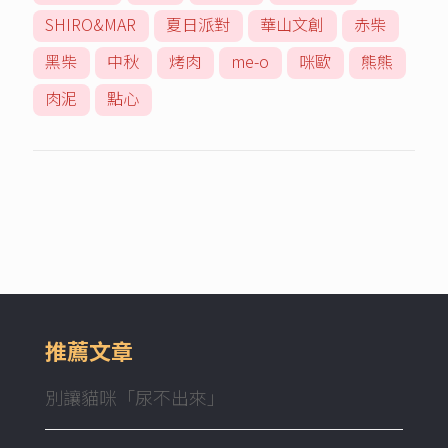
SHIRO&MAR
夏日派對
華山文創
赤柴
黑柴
中秋
烤肉
me-o
咪歐
熊熊
肉泥
點心
推薦文章
別讓貓咪「尿不出來」