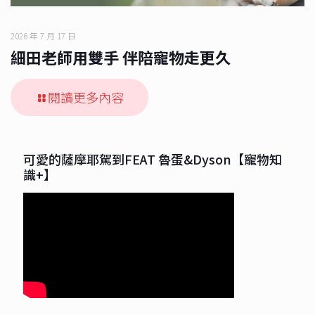
2026 年 7 月 17 日
細田老師用雙手 伴陪寵物走更久
閱讀更多內容
可愛的薩摩耶駕到FEAT 魯蛋&Dyson【寵物知
識+】