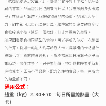
「我應該餵多少分量？」，那麼只會得到不準確、說法各
異的答案。然而當我們把餵養方針以「我應該餵多少卡路
里」來精密計算時，無論寵物食品的類型、品牌以及配
方，飼主都可以自己清楚計算、精準掌控到底要餵食多少
食物給毛小孩。這是一個微妙、但非常顯著的差異。
如果固定餵食相同類型的食物，可以事前先做好一次縝密
的計算，例如一瓢匙大約等於幾大卡，讓繁複的卡路里計
算簡化到「應該餵食幾匙」，就不需再每日精算卡路里而
嫌麻煩、最後放棄了。只是要記得，換新食物時要重新制
定換算表，因為不同品牌、配方的寵物食品，每一克所含
的熱量都不同。
通用公式：
體重（kg）
× 30
＋70＝每日所需總熱量（大
卡）