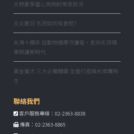
炎熱夏季當心狗狗的常見狀況
炎炎夏日 毛孩如何有食慾?
永鴻十週年 從動物健康守護者，走向毛孩精
準照護新時代
黃金獵犬 三大必備關鍵 全面打造陽光燦爛狗
生
聯絡我們
客戶服務專線：02-2363-8838
傳真：02-2363-8865