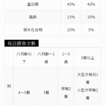
蛋白質
40%
40%
脂肪
15%
30%
碳水化合物
20%
5%
每日餵食次數
六月齡以
六月齡～
1
1
～
3
3
歲以上
下
歲
歲
大型犬每日
1
餐
狗
早晚
2
小型犬早晚
2
4
～
5
餐
3
餐
餐
餐