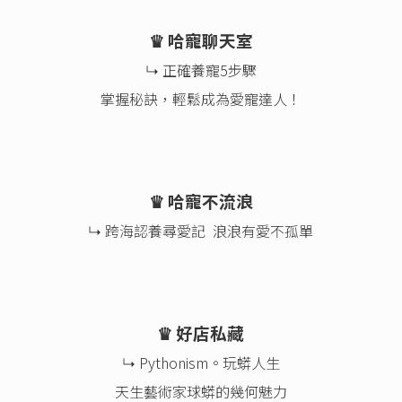
♛ 哈寵聊天室
↳ 正確養寵5步驟
掌握秘訣，輕鬆成為愛寵達人！
♛ 哈寵不流浪
↳ 跨海認養尋愛記 浪浪有愛不孤單
♛ 好店私藏
↳ Pythonism。玩蟒人生
天生藝術家球蟒的幾何魅力