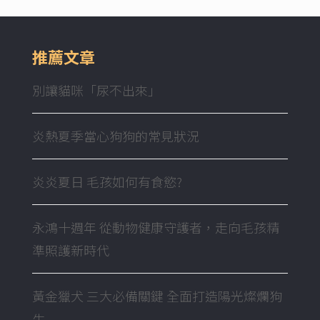
推薦文章
別讓貓咪「尿不出來」
炎熱夏季當心狗狗的常見狀況
炎炎夏日 毛孩如何有食慾?
永鴻十週年 從動物健康守護者，走向毛孩精
準照護新時代
黃金獵犬 三大必備關鍵 全面打造陽光燦爛狗
生