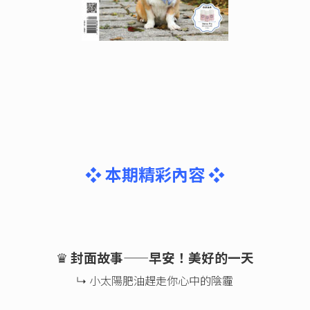
❖ 本期精彩內容 ❖
♛
封面故事——早安！美好的一天
↳ 小太陽肥油趕走你心中的陰霾