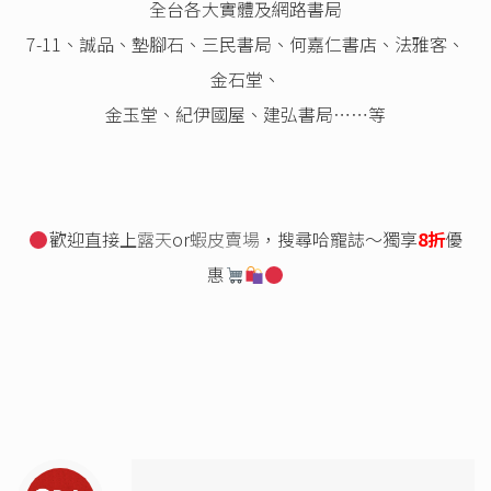
全台各大實體及網路書局
7-11、誠品、墊腳石、三民書局、何嘉仁書店、法雅客、
金石堂、
金玉堂、紀伊國屋、建弘書局⋯⋯等
歡迎直接上
露天
or
蝦皮賣場
，搜尋哈寵誌～獨享
8折
優
惠