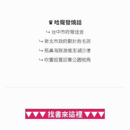
♛ 哈寵發燒話
↳ 台中市府報佳音
↳ 新北市政府獻計救毛孩
↳ 瓶鼻海豚游進澎湖沙港
↳ 吹響設置認養公園號角
▼▼▼ 找書來這裡 ▼▼▼