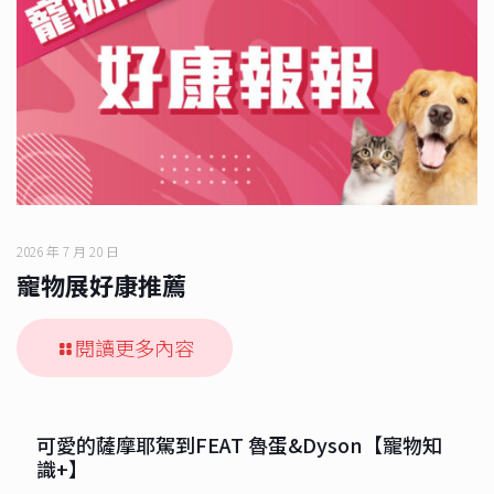
2026 年 7 月 20 日
寵物展好康推薦
閱讀更多內容
可愛的薩摩耶駕到FEAT 魯蛋&Dyson【寵物知
識+】