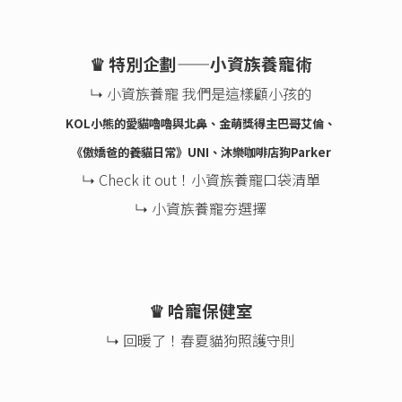
♛ 特別企劃——小資族養寵術
↳ 小資族養寵 我們是這樣顧小孩的
KOL小熊的愛貓嚕嚕與北鼻、金萌獎得主巴哥艾倫、
《傲嬌爸的養貓日常》UNI、沐樂咖啡店狗Parker
↳ Check it out！小資族養寵口袋清單
↳ 小資族養寵夯選擇
♛ 哈寵保健室
↳ 回暖了！春夏貓狗照護守則