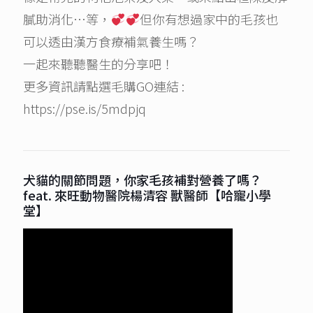
膩助消化…等，
但你有想過家中的毛孩也
可以透由漢方食療補氣養生嗎？
一起來聽聽醫生的分享吧！
更多資訊請點選毛購GO連結 :
https://pse.is/5mdpjq
犬貓的關節問題，你家毛孩補對營養了嗎？
feat. 來旺動物醫院楊清容 獸醫師【哈寵小學
堂】