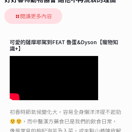
閱讀更多內容
可愛的薩摩耶駕到FEAT 魯蛋&Dyson【寵物知
識+】
初春時節氣候變化大，容易全身懶洋洋提不起勁
，而中醫漢方藥食已是我們的飲食日常，
像是常見的枸杞泡茶及入菜，或來點山楂陳皮解