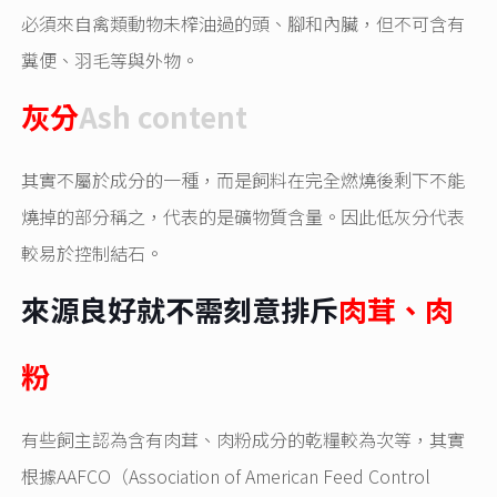
必須來自禽類動物未榨油過的頭、腳和內臟，但不可含有
糞便、羽毛等與外物。
灰分
Ash content
其實不屬於成分的一種，而是飼料在完全燃燒後剩下不能
燒掉的部分稱之，代表的是礦物質含量。因此低灰分代表
較易於控制結石。
來源良好就不需刻意排斥
肉茸、肉
粉
有些飼主認為含有肉茸、肉粉成分的乾糧較為次等，其實
根據AAFCO（Association of American Feed Control