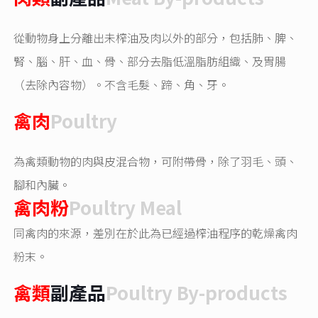
從動物身上分離出未榨油及肉以外的部分，包括肺、脾、
腎、腦、肝、血、骨、部分去脂低溫脂肪組織、及胃腸
（去除內容物）。不含毛髮、蹄、角、牙。
禽肉
Poultry
為禽類動物的肉與皮混合物，可附帶骨，除了羽毛、頭、
腳和內臟。
禽肉粉
Poultry Meal
同禽肉的來源，差別在於此為已經過榨油程序的乾燥禽肉
粉末。
禽類
副產品
Poultry By-products