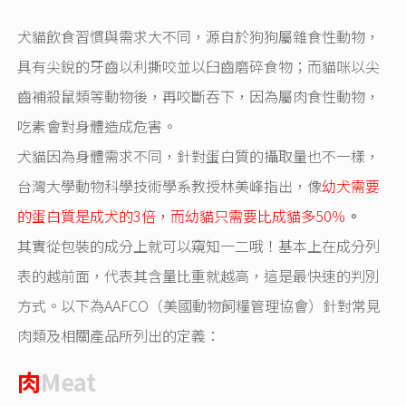
犬貓飲食習慣與需求大不同，源自於狗狗屬雜食性動物，
具有尖銳的牙齒以利撕咬並以臼齒磨碎食物；而貓咪以尖
齒補殺鼠類等動物後，再咬斷吞下，因為屬肉食性動物，
吃素會對身體造成危害。
犬貓因為身體需求不同，針對蛋白質的攝取量也不一樣，
台灣大學動物科學技術學系教授林美峰指出，像
幼犬需要
的蛋白質是成犬的3倍，而幼貓只需要比成貓多50％
。
其實從包裝的成分上就可以窺知一二哦！基本上在成分列
表的越前面，代表其含量比重就越高，這是最快速的判別
方式。以下為AAFCO（美國動物飼糧管理協會）針對常見
肉類及相關產品所列出的定義：
肉
Meat