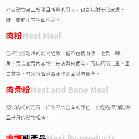
來自動物身上乾淨且新鮮的肌肉，包含其附帶的皮膚、
腱、脂肪和神經血管等。
肉粉
Meat Meal
已榨油並乾燥的動物組織，但不包括血液、毛髮、蹄、
角、胃及瘤胃內容物、皮渣與糞便等，而其鈣磷比重、蛋
白質等，皆須符合適合寵物食品製造標準。
肉骨粉
Meat and Bone Meal
類似肉粉的定義，扣除不該含有的部位，並經過榨油乾燥
且帶骨的動物組織。
肉類
副產品
Meat By-products