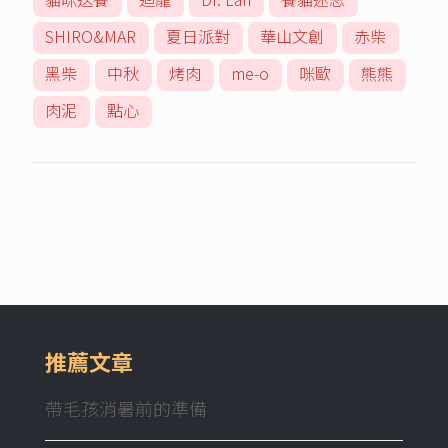
SHIRO&MAR
夏日派對
華山文創
赤柴
黑柴
中秋
烤肉
me-o
咪歐
熊熊
肉泥
點心
推薦文章
帶毛孩消暑前的準備