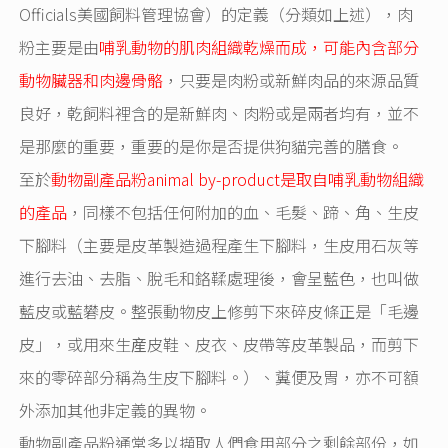
Officials美國飼料管理協會）的定義（分類如上述），肉
粉主要是由
哺乳動物的肌肉組織乾燥而成，可能內含部分
動物臟器和肉邊骨骼
，只要是肉粉或新鮮肉品的來源品質
良好，乾飼料裡含的是新鮮肉、肉粉或是兩者均有，並不
是那麼的重要，重要的是你是否提供狗貓完善的膳食。
至於
動物副產品粉animal by-product是取自哺乳動物組織
的產品
，同樣不包括任何附加的血、毛髮、蹄、角、生皮
下腳料（主要是皮革製造過程產生下腳料，生皮用石灰等
進行去油、去脂、脫毛和鉻鞣處理後，會呈藍色，也叫做
藍皮或藍礬皮。整張動物皮上修剪下來碎皮條正是「毛邊
皮」，或用來生産皮鞋、皮衣、皮帶等皮革製品，而剪下
來的零碎部分稱為生皮下腳料。）、糞便及胃，亦不可額
外添加其他非定義的異物。
動物副產品粉通常多以擷取人們食用部分之剩餘部份，如