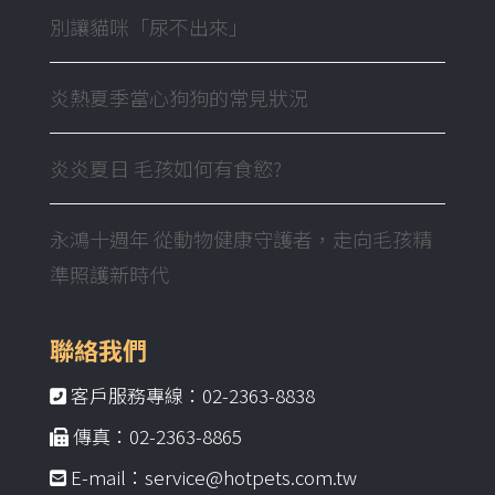
別讓貓咪「尿不出來」
炎熱夏季當心狗狗的常見狀況
炎炎夏日 毛孩如何有食慾?
永鴻十週年 從動物健康守護者，走向毛孩精
準照護新時代
聯絡我們
客戶服務專線：02-2363-8838
傳真：02-2363-8865
E-mail：service@hotpets.com.tw