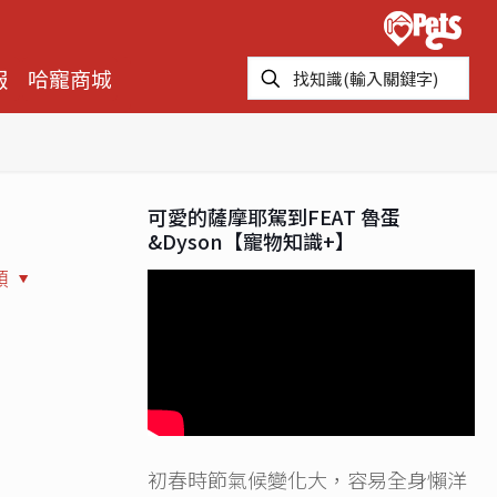
報
哈寵商城
可愛的薩摩耶駕到FEAT 魯蛋
&Dyson【寵物知識+】
類
初春時節氣候變化大，容易全身懶洋