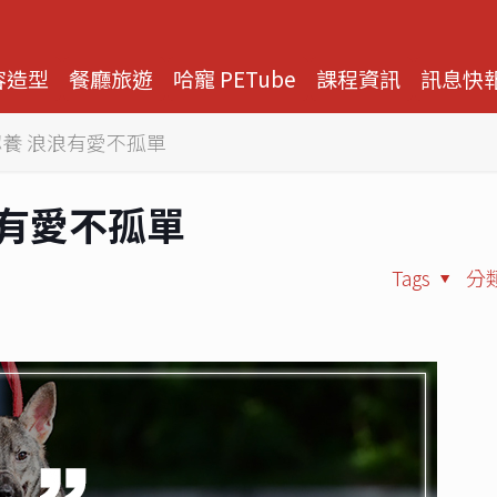
容造型
餐廳旅遊
哈寵 PETube
課程資訊
訊息快
養 浪浪有愛不孤單
浪有愛不孤單
Tags
分