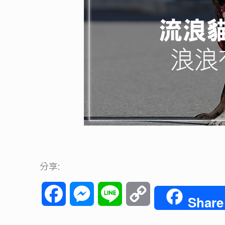
分享:
Facebook
Messenger
Line
Copy
Share
Link