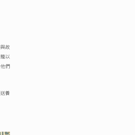
片與故
輸籠以
將他們
及送養