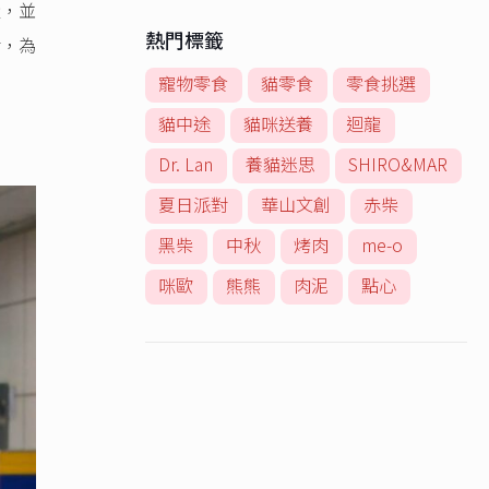
量，並
熱門標籤
對，為
寵物零食
貓零食
零食挑選
貓中途
貓咪送養
迴龍
Dr. Lan
養貓迷思
SHIRO&MAR
夏日派對
華山文創
赤柴
黑柴
中秋
烤肉
me-o
咪歐
熊熊
肉泥
點心