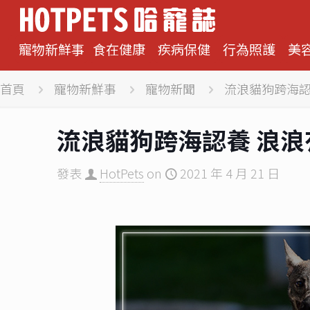
寵物新鮮事
食在健康
疾病保健
行為照護
美
首頁
寵物新鮮事
寵物新聞
流浪貓狗跨海認
流浪貓狗跨海認養 浪
發表
HotPets
on
2021 年 4 月 21 日