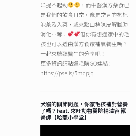
洋提不起勁
，而中醫漢方藥食已
是我們的飲食日常，像是常見的枸杞
泡茶及入菜，或來點山楂陳皮解膩助
消化…等，
但你有想過家中的毛
孩也可以透由漢方食療補氣養生嗎？
一起來聽聽醫生的分享吧！
更多資訊請點選毛購GO連結 :
https://pse.is/5mdpjq
犬貓的關節問題，你家毛孩補對營養
了嗎？feat. 來旺動物醫院楊清容 獸
醫師【哈寵小學堂】