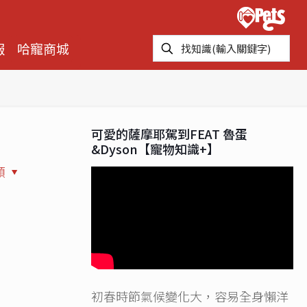
報
哈寵商城
可愛的薩摩耶駕到FEAT 魯蛋
&Dyson【寵物知識+】
類
初春時節氣候變化大，容易全身懶洋