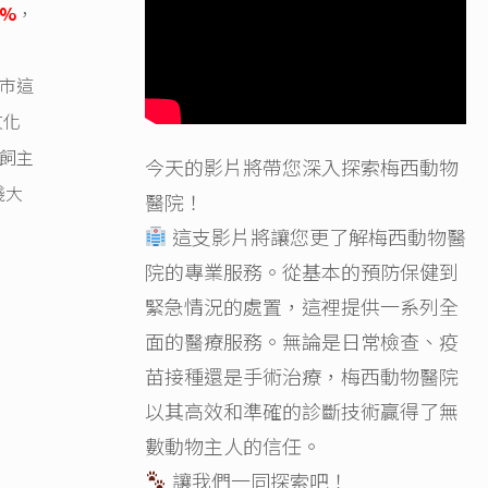
3%
，
市這
文化
飼主
今天的影片將帶您深入探索梅西動物
踐大
醫院！
這支影片將讓您更了解梅西動物醫
院的專業服務。從基本的預防保健到
緊急情況的處置，這裡提供一系列全
面的醫療服務。無論是日常檢查、疫
苗接種還是手術治療，梅西動物醫院
以其高效和準確的診斷技術贏得了無
數動物主人的信任。
讓我們一同探索吧！