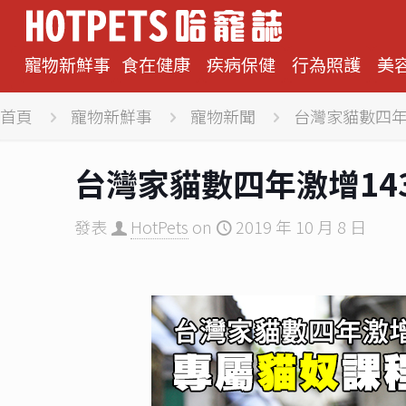
寵物新鮮事
食在健康
疾病保健
行為照護
美
首頁
寵物新鮮事
寵物新聞
台灣家貓數四年
台灣家貓數四年激增14
發表
HotPets
on
2019 年 10 月 8 日