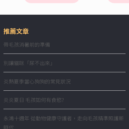
推薦文章
帶毛孩消暑前的準備
別讓貓咪「尿不出來」
炎熱夏季當心狗狗的常見狀況
炎炎夏日 毛孩如何有食慾?
永鴻十週年 從動物健康守護者，走向毛孩精準照護新
時代