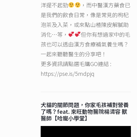
洋提不起勁
，而中醫漢方藥食已
是我們的飲食日常，像是常見的枸杞
泡茶及入菜，或來點山楂陳皮解膩助
消化…等，
但你有想過家中的毛
孩也可以透由漢方食療補氣養生嗎？
一起來聽聽醫生的分享吧！
更多資訊請點選毛購GO連結 :
https://pse.is/5mdpjq
犬貓的關節問題，你家毛孩補對營養
了嗎？feat. 來旺動物醫院楊清容 獸
醫師【哈寵小學堂】