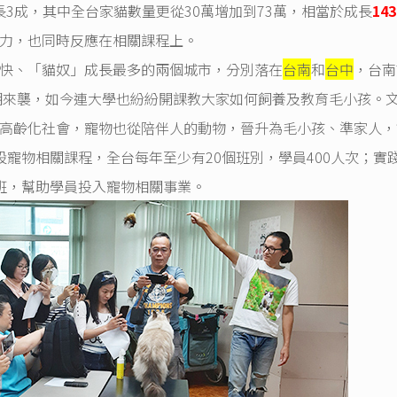
長3成，其中全台家貓數量更從30萬增加到73萬，相當於成長
14
力，也同時反應在相關課程上。
、「貓奴」成長最多的兩個城市，分別落在
台南
和
台中
，台南
風潮來襲，如今連大學也紛紛開課教大家如何飼養及教育毛小孩。
高齡化社會，寵物也從陪伴人的動物，晉升為毛小孩、準家人，
寵物相關課程，全台每年至少有20個班別，學員400人次；實
班，幫助學員投入寵物相關事業。