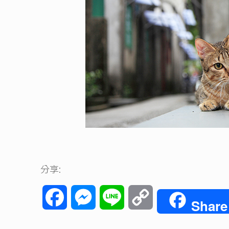
分享:
Facebook
Messenger
Line
Copy
Share
Link