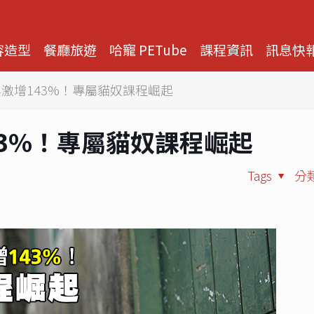
容造型
餐廳旅遊
哈寵 PETube
課程資訊
訊息快
激增143%！專屬貓奴課程崛起
3%！專屬貓奴課程崛起
Tags
分