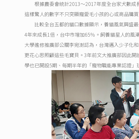
根據農委會統計2013～2017年度全台家犬數成
這樣驚人的數字不只突顯寵愛毛小孩的心或商品購買
比較全台五都的貓口數據顯示，養貓風氣興盛最快
4年來成長1倍，台中市增加65％。飼養貓星人的
大學進修推廣部公關李宛澍認為，台灣邁入少子化和
更花心思照顧這些毛寶貝。3年前文大推廣部因此開設
學也已開設5期、每期半年的「寵物職能專業認證」