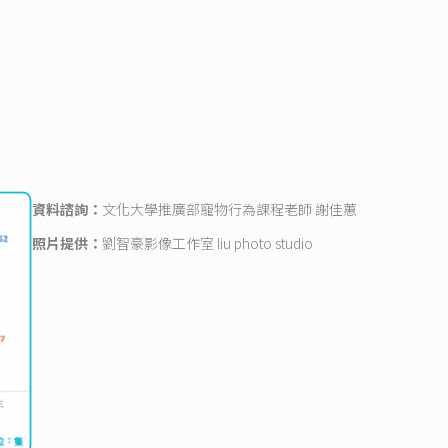
資料諮詢：
文化大學推廣部寵物行為課程老師 謝佳蕙
照片提供：
劉智豪影像工作室 liu photo studio