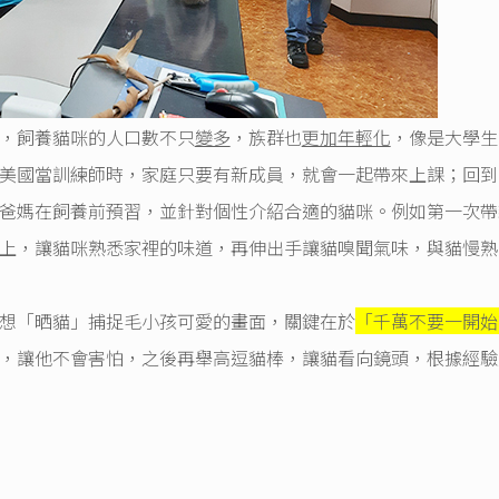
，飼養貓咪的人口數不只
變多
，族群也
更加年輕化
，像是大學生
美國當訓練師時，家庭只要有新成員，就會一起帶來上課；回到
爸媽在飼養前預習，並針對個性介紹合適的貓咪。例如第一次帶
上，讓貓咪熟悉家裡的味道，再伸出手讓貓嗅聞氣味，與貓慢熟
「晒貓」捕捉毛小孩可愛的畫面，關鍵在於
「千萬不要一開始
，讓他不會害怕，之後再舉高逗貓棒，讓貓看向鏡頭，根據經驗