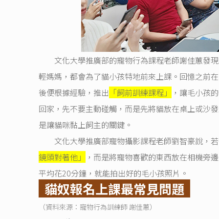
文化大學推廣部的寵物行為課程老師謝佳蕙發現
輕媽媽，都會為了貓小孩特地前來上課。回憶之前在
後便根據經驗，推出
「飼前訓練課程」
，讓毛小孩的
回家，先不要主動碰觸，而是先將貓放在桌上或沙發
是讓貓咪黏上飼主的關鍵。
文化大學推廣部寵物攝影課程老師劉智豪說，若想
鏡頭對著他」
，而是將寵物喜歡的東西放在相機旁邊
平均花20分鐘，就能拍出好的毛小孩照片。
貓奴報名上課最常見問題
（資料來源：寵物行為訓練師 謝佳蕙）