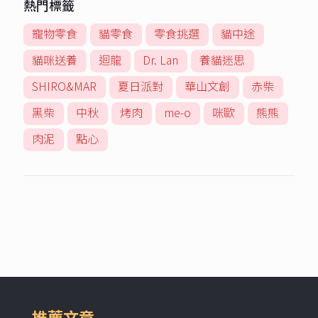
熱門標籤
寵物零食
貓零食
零食挑選
貓中途
貓咪送養
迴龍
Dr. Lan
養貓迷思
SHIRO&MAR
夏日派對
華山文創
赤柴
黑柴
中秋
烤肉
me-o
咪歐
熊熊
肉泥
點心
推薦文章