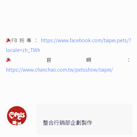
FB粉專：
https://www.facebook.com/taipei.pets/?
locale=zh_TWh
官網：
https://www.chanchao.com.tw/petsshow/taipei/
整合行銷部企劃製作