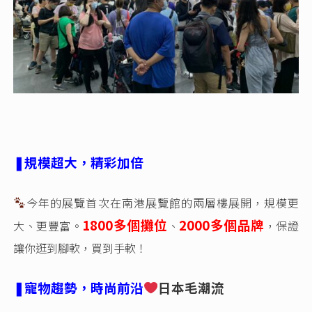
❚規模超大，精彩加倍
今年的展覽首次在南港展覽館的兩層樓展開，規模更
1800
多個攤位
2000多個品牌
大、更豐富。
、
，保證
讓你逛到腳軟，買到手軟！
❚寵物趨勢，時尚前沿
日本毛潮流