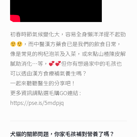
初春時節氣候變化大，容易全身懶洋洋提不起勁
，而中醫漢方藥食已是我們的飲食日常，
像是常見的枸杞泡茶及入菜，或來點山楂陳皮解
膩助消化…等，
但你有想過家中的毛孩也
可以透由漢方食療補氣養生嗎？
一起來聽聽醫生的分享吧！
更多資訊請點選毛購GO連結 :
https://pse.is/5mdpjq
犬貓的關節問題，你家毛孩補對營養了嗎？