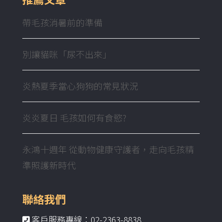
帶毛孩消暑前的準備
別讓貓咪「尿不出來」
炎熱夏季當心狗狗的常見狀況
炎炎夏日 毛孩如何有食慾?
永鴻十週年 從動物健康守護者，走向毛孩精
準照護新時代
聯絡我們
客戶服務專線：02-2363-8838