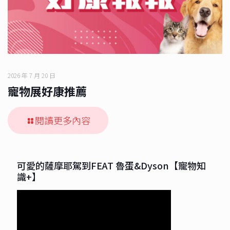
2026 年 7 月 20 日
寵物展好康推薦
閱讀更多內容
可愛的薩摩耶駕到FEAT 魯蛋&Dyson【寵物知
識+】