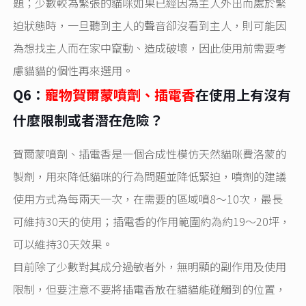
題；少數較為緊張的貓咪如果已經因為主人外出而處於緊
迫狀態時，一旦聽到主人的聲音卻沒看到主人，則可能因
為想找主人而在家中竄動、造成破壞，因此使用前需要考
慮貓貓的個性再來選用。
Q6：
寵物賀爾蒙噴劑、插電香
在使用上有沒有
什麼限制或者潛在危險？
賀爾蒙噴劑、插電香是一個合成性模仿天然貓咪費洛蒙的
製劑，用來降低貓咪的行為問題並降低緊迫，噴劑的建議
使用方式為每兩天一次，在需要的區域噴8～10次，最長
可維持30天的使用；插電香的作用範圍約為約19～20坪，
可以維持30天效果。
目前除了少數對其成分過敏者外，無明顯的副作用及使用
限制，但要注意不要將插電香放在貓貓能碰觸到的位置，