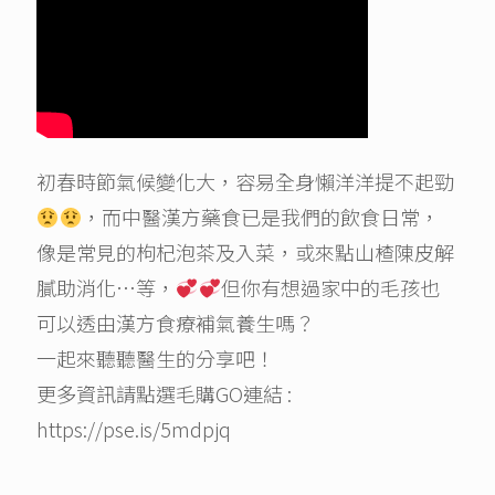
初春時節氣候變化大，容易全身懶洋洋提不起勁
，而中醫漢方藥食已是我們的飲食日常，
像是常見的枸杞泡茶及入菜，或來點山楂陳皮解
膩助消化…等，
但你有想過家中的毛孩也
可以透由漢方食療補氣養生嗎？
一起來聽聽醫生的分享吧！
更多資訊請點選毛購GO連結 :
https://pse.is/5mdpjq