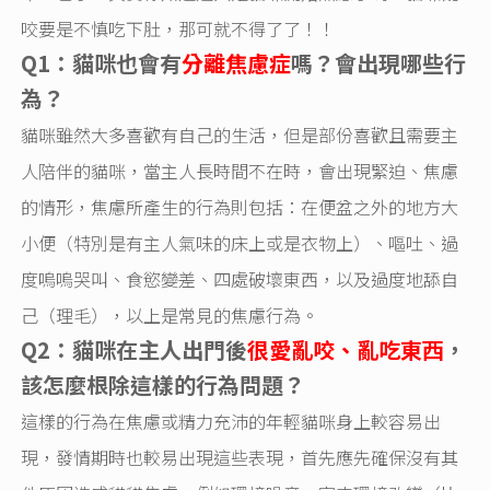
咬要是不慎吃下肚，那可就不得了了！！
Q1：貓咪也會有
分離焦慮症
嗎？會出現哪些行
為？
貓咪雖然大多喜歡有自己的生活，但是部份喜歡且需要主
人陪伴的貓咪，當主人長時間不在時，會出現緊迫、焦慮
的情形，焦慮所產生的行為則包括：在便盆之外的地方大
小便（特別是有主人氣味的床上或是衣物上）、嘔吐、過
度嗚嗚哭叫、食慾變差、四處破壞東西，以及過度地舔自
己（理毛），以上是常見的焦慮行為。
Q2：貓咪在主人出門後
很愛亂咬、亂吃東西
，
該怎麼根除這樣的行為問題？
這樣的行為在焦慮或精力充沛的年輕貓咪身上較容易出
現，發情期時也較易出現這些表現，首先應先確保沒有其