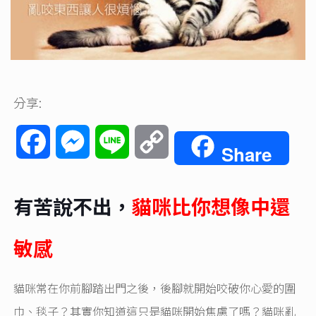
分享:
Facebook
Messenger
Line
Copy
Share
Link
有苦說不出，
貓咪比你想像中還
敏感
貓咪常在你前腳踏出門之後，後腳就開始咬破你心愛的圍
巾、毯子？其實你知道這只是貓咪開始焦慮了嗎？貓咪亂