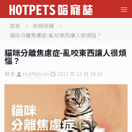
首頁
疾病保健
貓咪分離焦慮症-亂咬東西讓人很煩惱？
貓咪分離焦慮症-亂咬東西讓人很煩
惱？
發表
HotPets
on
2017 年 12 月 19 日