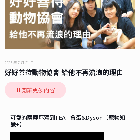
2026 年 7 月 21 日
好好善待動物協會 給他不再流浪的理由
閱讀更多內容
可愛的薩摩耶駕到FEAT 魯蛋&Dyson【寵物知
識+】