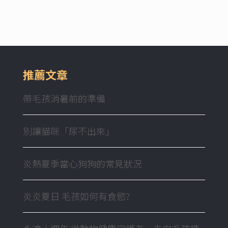
推薦文章
帶毛孩消暑前的準備
別讓貓咪「尿不出來」
炎熱夏季當心狗狗的常見狀況
炎炎夏日 毛孩如何有食慾?