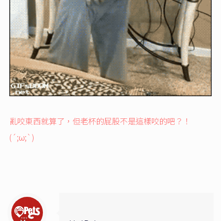
亂咬東西就算了，但老杯的屁股不是這樣咬的吧？！
(´;ω;`)