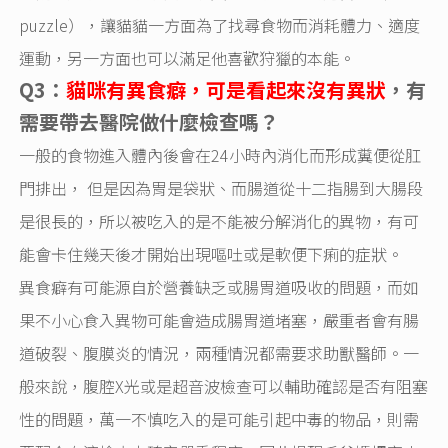
puzzle），讓貓貓一方面為了找尋食物而消耗體力、適度
運動，另一方面也可以滿足他喜歡狩獵的本能。
Q3：
貓咪有異食癖，可是看起來沒有異狀
，有
需要帶去醫院做什麼檢查嗎？
一般的食物進入體內後會在24小時內消化而形成糞便從肛
門排出， 但是因為胃是袋狀、而腸道從十二指腸到大腸段
是很長的，所以被吃入的是不能被分解消化的異物，有可
能會卡住幾天後才開始出現嘔吐或是軟便下痢的症狀。
異食癖有可能源自於營養缺乏或腸胃道吸收的問題，而如
果不小心食入異物可能會造成腸胃道堵塞，嚴重者會有腸
道破裂、腹膜炎的情況，兩種情況都需要求助獸醫師。一
般來說，腹腔X光或是超音波檢查可以輔助確認是否有阻塞
性的問題，萬一不慎吃入的是可能引起中毒的物品，則需