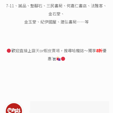
7-11、誠品、墊腳石、三民書局、何嘉仁書店、法雅客、
金石堂、
金玉堂、紀伊國屋、建弘書局⋯⋯等
歡迎直接上
露天
or
蝦皮賣場
，搜尋哈寵誌～獨享
8折
優
惠