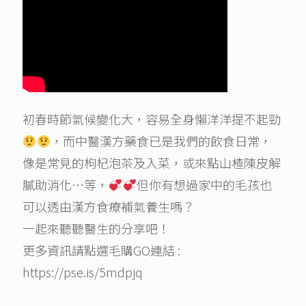
初春時節氣候變化大，容易全身懶洋洋提不起勁
，而中醫漢方藥食已是我們的飲食日常，
像是常見的枸杞泡茶及入菜，或來點山楂陳皮解
膩助消化…等，
但你有想過家中的毛孩也
可以透由漢方食療補氣養生嗎？
一起來聽聽醫生的分享吧！
更多資訊請點選毛購GO連結 :
https://pse.is/5mdpjq