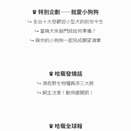
♛ 特別企劃——就愛小狗狗
↳ 全台十大受歡迎小型犬的前世今生
↳ 當萌犬來敲門該如何準備？
↳ 與你的小狗狗一起完成願望清單
♛ 哈寵發燒話
↳ 瀕危野生物種再添三大將
↳ 飼主注意！動保處開罰！
♛ 哈寵全球報