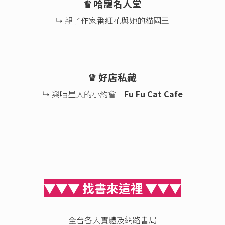
♛ 哈寵名人堂
↳ 親子作家番紅花與她的貓國王
♛ 好店私藏
↳ 與喵星人的小約會
Fu Fu Cat Cafe
▼▼▼ 找書來這裡 ▼▼▼
全台各大實體及網路書局