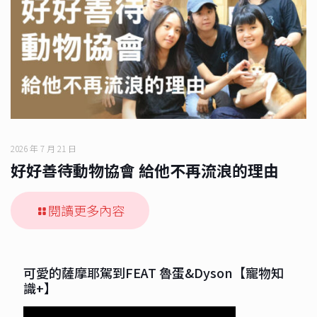
2026 年 7 月 21 日
好好善待動物協會 給他不再流浪的理由
閱讀更多內容
可愛的薩摩耶駕到FEAT 魯蛋&Dyson【寵物知
識+】