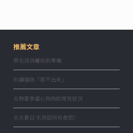
推薦文章
帶毛孩消暑前的準備
別讓貓咪「尿不出來」
炎熱夏季當心狗狗的常見狀況
炎炎夏日 毛孩如何有食慾?