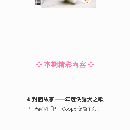
❖ 本期精彩內容 ❖
♛
封面故事——年度洗腦犬之歌
↳ 瑪爾濟「四」Cooper領銜主演！