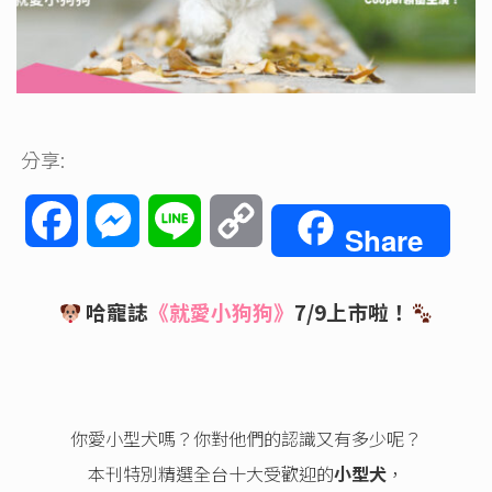
分享:
Facebook
Messenger
Line
Copy
Share
Link
哈寵誌
《就愛小狗狗》
7/9上市啦！
你愛小型犬嗎？你對他們的認識又有多少呢？
本刊特別精選全台十大受歡迎的
小型犬
，