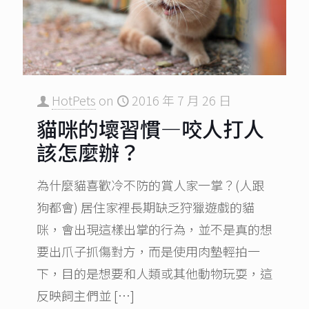
HotPets
on
2016 年 7 月 26 日
貓咪的壞習慣—咬人打人
該怎麼辦？
為什麼貓喜歡冷不防的賞人家一掌？(人跟
狗都會) 居住家裡長期缺乏狩獵遊戲的貓
咪，會出現這樣出掌的行為，並不是真的想
要出爪子抓傷對方，而是使用肉墊輕拍一
下，目的是想要和人類或其他動物玩耍，這
反映飼主們並
[…]