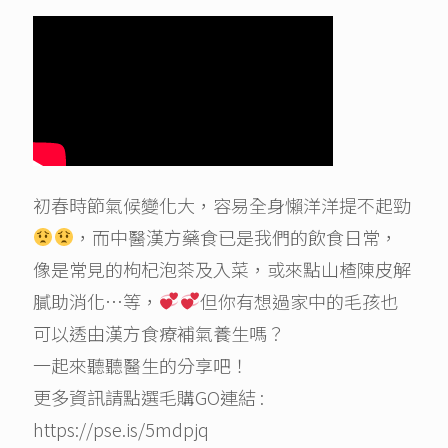
初春時節氣候變化大，容易全身懶洋洋提不起勁
，而中醫漢方藥食已是我們的飲食日常，
像是常見的枸杞泡茶及入菜，或來點山楂陳皮解
膩助消化…等，
但你有想過家中的毛孩也
可以透由漢方食療補氣養生嗎？
一起來聽聽醫生的分享吧！
更多資訊請點選毛購GO連結 :
https://pse.is/5mdpjq