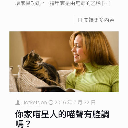
壞家具功能。 指甲套是由無毒的乙稀
[…]
閱讀更多內容
HotPets
on
2016 年 7 月 22 日
你家喵星人的喵聲有腔調
嗎？