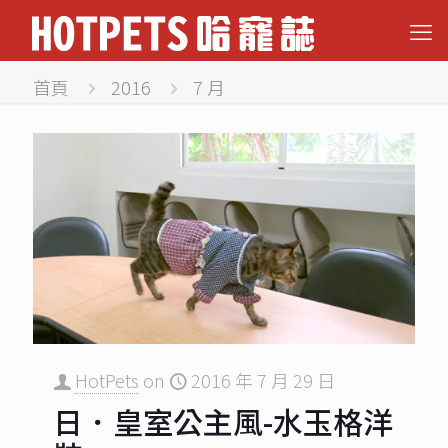
首頁
2016
7 月
HotPets
on
2016 年 7 月 29 日
日．皇室公主風-水玉格洋