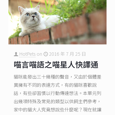
HotPets
on
2016 年 7 月 25 日
喵言喵語之喵星人快譯通
貓咪能發出三十幾種的聲音，又由於個體差
異擁有不同的表達方式，有的貓咪喜歡說
話，有些卻習慣以行動傳達想法。本單元列
出幾項特殊及常見的類型以供飼主們參考，
家中的貓大人究竟想說些什麼呢？現在就讓