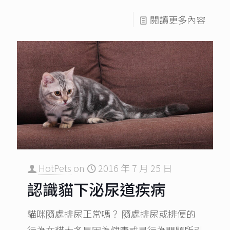
閱讀更多內容
HotPets
on
2016 年 7 月 25 日
認識貓下泌尿道疾病
貓咪隨處排尿正常嗎？ 隨處排尿或排便的