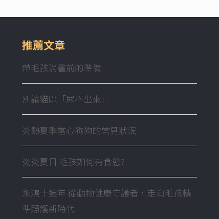
推薦文章
帶毛孩消暑前的準備
別讓貓咪「尿不出來」
炎熱夏季當心狗狗的常見狀況
炎炎夏日 毛孩如何有食慾?
永鴻十週年 從動物健康守護者，走向毛孩精
準照護新時代