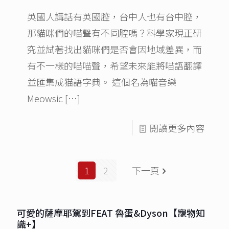
英國人講話有英國腔，台中人也有台中腔，
那貓咪們的喵聲有不同腔嗎？科學家現正研
究並試著找出貓咪們是否會因地域差異，而
有不一樣的喵喵聲，希望未來能將喵語翻譯
並匯集成猫語字典。 這個名為喵音樂
Meowsic
[…]
閱讀更多內容
1
2
下一頁
可愛的薩摩耶駕到FEAT 魯蛋&Dyson【寵物知
識+】