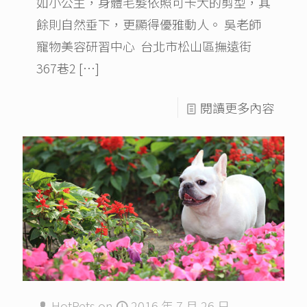
如小公主，身體毛髮依照可卡犬的剪型，其
餘則自然垂下，更顯得優雅動人。 吳老師
寵物美容研習中心 台北市松山區撫遠街
367巷2
[…]
閱讀更多內容
HotPets
on
2016 年 7 月 26 日