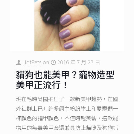
HotPets
on
2016 年 7 月 23 日
貓狗也能美甲？寵物造型
美甲正流行！
現在毛時尚圈推出了一款新美甲趨勢，在國
外社群上已有許多飼主紛紛塗上和愛寵們一
樣顏色的指甲顏色，不僅時髦美觀，這款寵
物用的無毒美甲套還兼具防止貓咪及狗狗抓