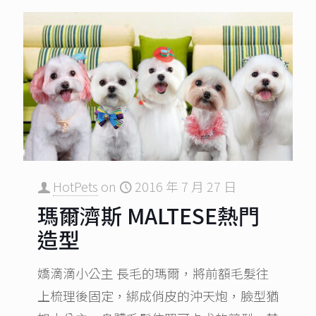
HotPets
on
2016 年 7 月 27 日
瑪爾濟斯 MALTESE熱門
造型
嬌滴滴小公主 長毛的瑪爾，將前額毛髮往
上梳理後固定，綁成俏皮的沖天炮，臉型猶