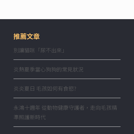
推薦文章
別讓貓咪「尿不出來」
炎熱夏季當心狗狗的常見狀況
炎炎夏日 毛孩如何有食慾?
永鴻十週年 從動物健康守護者，走向毛孩精
準照護新時代