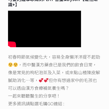
識+】
初春時節氣候變化大，容易全身懶洋洋提不起勁
，而中醫漢方藥食已是我們的飲食日常，
像是常見的枸杞泡茶及入菜，或來點山楂陳皮解
膩助消化…等，
但你有想過家中的毛孩也
可以透由漢方食療補氣養生嗎？
一起來聽聽醫生的分享吧！
更多資訊請點選毛購GO連結 :