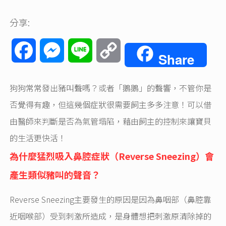
分享:
Facebook
Messenger
Line
Copy
Share
Link
狗狗常常發出豬叫聲嗎？或者「鵝鵝」的聲響，不管你是
否覺得有趣，但這幾個症狀很需要飼主多多注意！可以借
由醫師來判斷是否為氣管塌陷，藉由飼主的控制來讓寶貝
的生活更快活！
為什麼
猛烈吸入鼻腔症狀（Reverse Sneezing
）會
產生類似豬叫的聲音？
Reverse Sneezing主要發生的原因是因為鼻咽部（鼻腔靠
近咽喉部）受到刺激所造成，是身體想把刺激原清除掉的