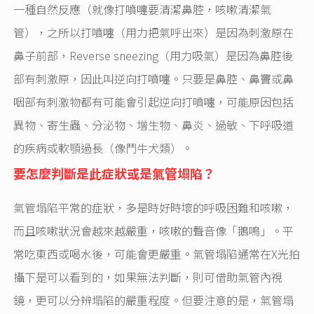
一種自然反應（就像打噴嚏要清潔鼻腔，咳嗽清潔氣
管），之所以打噴嚏（用力把氣呼出來）是因為刺激原在
鼻子前部，Reverse sneezing（用力吸氣）是因為鼻腔後
部有刺激原，因此叫逆向打噴嚏。只要是鼻腔、鼻竇或鼻
咽部有刺激物都有可能會引起逆向打噴嚏，可能原因包括
異物、寄生蟲、分泌物、增生物、鼻炎、過敏、下呼吸道
的疾病或軟顎過長（像鬥牛犬類）。
要怎麼判斷是此症狀或是氣管塌陷
？
氣管塌陷平常的症狀，多是時好時壞的呼吸困難和咳嗽，
而且咳嗽狀況會越來越嚴重，咳嗽的聲音像「鵝鳴」。平
常吃東西或喝水後，可能會更嚴重。氣管塌陷通常在X光拍
攝下是可以看到的，如果無法判斷，則可借助氣管內視
鏡，更可以分辨塌陷的嚴重程度。但要注意的是，氣管塌