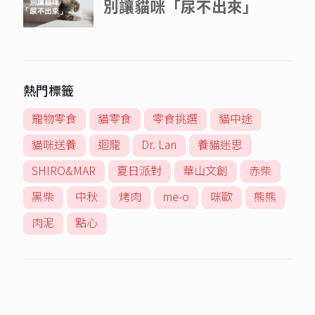
熱門標籤
寵物零食
貓零食
零食挑選
貓中途
貓咪送養
迴龍
Dr. Lan
養貓迷思
SHIRO&MAR
夏日派對
華山文創
赤柴
黑柴
中秋
烤肉
me-o
咪歐
熊熊
肉泥
點心