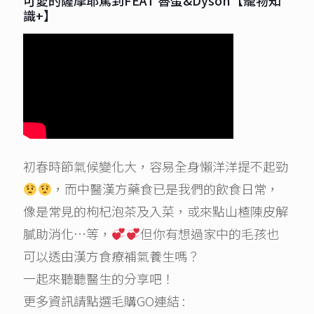
可愛的薩摩耶駕到FEAT 魯蛋&Dyson【寵物知
識+】
初春時節氣候變化大，容易全身懶洋洋提不起勁
，而中醫漢方藥食已是我們的飲食日常，
像是常見的枸杞泡茶及入菜，或來點山楂陳皮解
膩助消化…等，
但你有想過家中的毛孩也
可以透由漢方食療補氣養生嗎？
一起來聽聽醫生的分享吧！
更多資訊請點選毛購GO連結 :