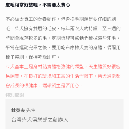
皮毛相當好整哩，不需要太費心
不必做太費工的保養動作，但逢換毛期還是要仔細的刷
毛。柴犬擁有雙層的毛皮，每年兩次大約持續二至三週的
時間會脫落較多的毛，定期梳理可幫牠們梳掉這些死毛。
平常在運動完畢之後，要用乾布摩擦犬隻的身體，偶爾用
梳子整刷，保持乾燥即可。
柴犬基本上是身材結實體格強健的類型，天生體質好很容
易飼養，在良好的環境和正當的生活習慣下，柴犬通常都
會成長的很健康，端賴飼主是否用心。
特別感謝
林英夫
先生
台灣柴犬俱樂部之創辦人