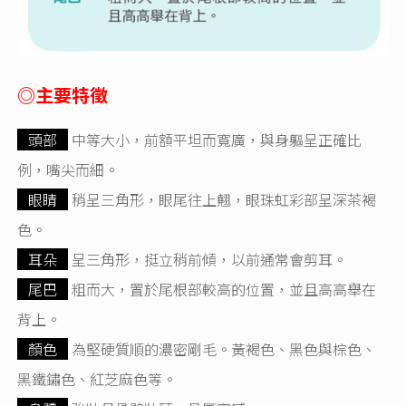
◎主要特徵
頭部
中等大小，前額平坦而寬廣，與身軀呈正確比
例，嘴尖而細。
眼睛
稍呈三角形，眼尾往上翹，眼珠虹彩部呈深茶褐
色。
耳朵
呈三角形，挺立稍前傾，以前通常會剪耳。
尾巴
粗而大，置於尾根部較高的位置，並且高高舉在
背上。
顏色
為堅硬質順的濃密剛毛。黃褐色、黑色與棕色、
黑鐵鏽色、紅芝麻色等。