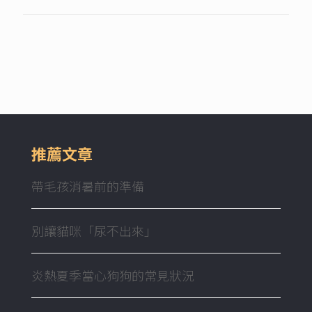
推薦文章
帶毛孩消暑前的準備
別讓貓咪「尿不出來」
炎熱夏季當心狗狗的常見狀況