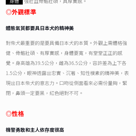
身體
強壯且骨骼壯碩，具厚實感。
◎外觀標準
體態氣質都要具日本犬的精神美
對柴犬最重要的是要具備日本犬的本質。外觀上需體格強
健、骨骼壯碩、有厚實感，身體要寬，有堂堂正正的感
覺。身高雄為39.5公分，雌為36.5公分，容許差為上下各
1.5公分，眼神透露出忠實、沉著、知性樸素的精神美，表
現出日本柴犬的意志力。口吻從側面看來必需份量夠，緊
閉，鼻頭一定要黑，紅色絕對不可。
◎性格
機警勇敢和主人依存度很高