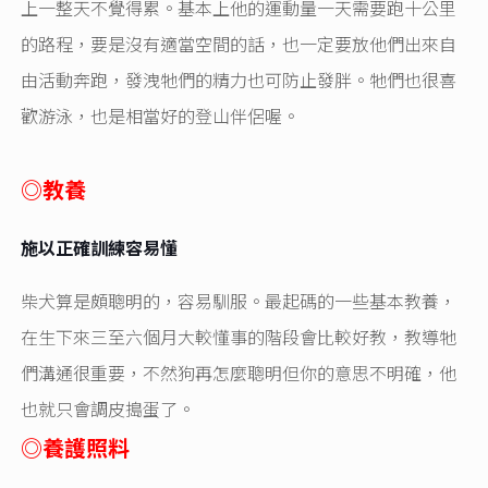
上一整天不覺得累。基本上他的運動量一天需要跑十公里
的路程，要是沒有適當空間的話，也一定要放他們出來自
由活動奔跑，發洩牠們的精力也可防止發胖。牠們也很喜
歡游泳，也是相當好的登山伴侶喔。
◎
教養
施以正確訓練容易懂
柴犬算是頗聰明的，容易馴服。最起碼的一些基本教養，
在生下來三至六個月大較懂事的階段會比較好教，教導牠
們溝通很重要，不然狗再怎麼聰明但你的意思不明確，他
也就只會調皮搗蛋了。
◎養護照料