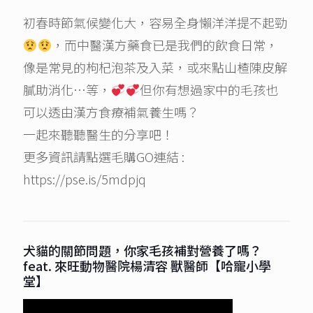
初春時節氣候變化大，容易全身懶洋洋提不起勁
，而中醫漢方藥食已是我們的飲食日常，
像是常見的枸杞泡茶及入菜，或來點山楂陳皮解
膩助消化…等，
但你有想過家中的毛孩也
可以透由漢方食療補氣養生嗎？
一起來聽聽醫生的分享吧！
更多資訊請點選毛購GO連結 :
https://pse.is/5mdpjq
犬貓的關節問題，你家毛孩補對營養了嗎？
feat. 來旺動物醫院楊清容 獸醫師【哈寵小學
堂】