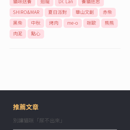
貓咪送養
迴龍
Dr. Lan
養貓迷思
SHIRO&MAR
夏日派對
華山文創
赤柴
黑柴
中秋
烤肉
me-o
咪歐
熊熊
肉泥
點心
推薦文章
別讓貓咪「尿不出來」