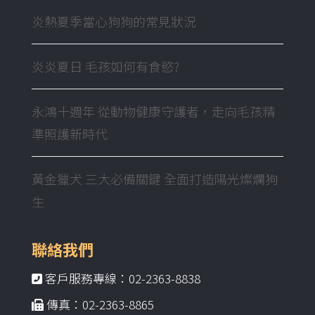
炎熱夏季當心狗狗的常見狀況
炎炎夏日 毛孩如何有食慾?
永鴻十週年 從動物健康守護者，走向毛孩精
準照護新時代
黃金獵犬 三大必備關鍵 全面打造陽光燦爛狗
生
聯絡我們
客戶服務專線：02-2363-8838
傳真：02-2363-8865