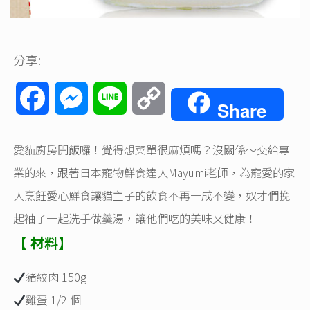
分享:
Facebook
Messenger
Line
Copy
Share
Link
愛貓廚房開飯囉！覺得想菜單很麻煩嗎？沒關係～交給專
業的來，跟著日本寵物鮮食達人Mayumi老師，為寵愛的家
人烹飪愛心鮮食讓貓主子的飲食不再一成不變，奴才們挽
起袖子一起洗手做羹湯，讓他們吃的美味又健康！
【 材料】
豬絞肉 150g
雞蛋 1/2 個