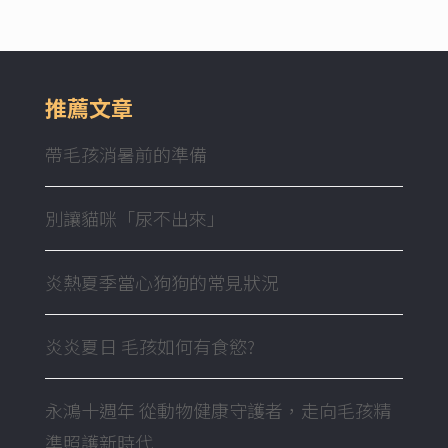
推薦文章
帶毛孩消暑前的準備
別讓貓咪「尿不出來」
炎熱夏季當心狗狗的常見狀況
炎炎夏日 毛孩如何有食慾?
永鴻十週年 從動物健康守護者，走向毛孩精
準照護新時代