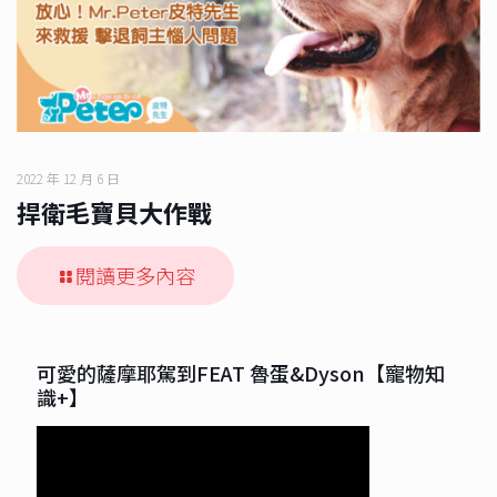
2022 年 12 月 6 日
捍衛毛寶貝大作戰
閱讀更多內容
可愛的薩摩耶駕到FEAT 魯蛋&Dyson【寵物知
識+】