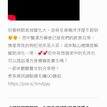
初春時節氣候變化大，容易全身懶洋洋提不起勁
，而中醫漢方藥食已是我們的飲食日常，
像是常見的枸杞泡茶及入菜，或來點山楂陳皮解
膩助消化…等，
但你有想過家中的毛孩也
可以透由漢方食療補氣養生嗎？
一起來聽聽醫生的分享吧！
更多資訊請點選毛購GO連結 :
https://pse.is/5mdpjq