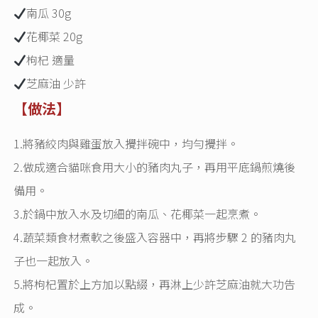
南瓜 30g
花椰菜 20g
枸杞 適量
芝麻油 少許
【做法】
1.將豬絞肉與雞蛋放入攪拌碗中，均勻攪拌。
2.做成適合貓咪食用大小的豬肉丸子，再用平底鍋煎燒後
備用。
3.於鍋中放入水及切細的南瓜、花椰菜一起烹煮。
4.蔬菜類食材煮軟之後盛入容器中，再將步驟 2 的豬肉丸
子也一起放入。
5.將枸杞置於上方加以點綴，再淋上少許芝麻油就大功告
成。