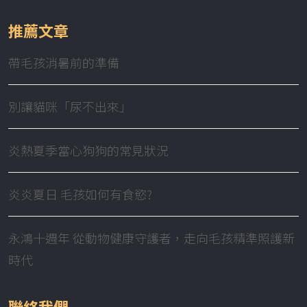
推薦文章
帶毛孩消暑前的準備
別讓貓咪「尿不出來」
炎熱夏季當心狗狗的常見狀況
炎炎夏日 毛孩如何有食慾?
永鴻十週年 從動物健康守護者，走向毛孩精準照護新
時代
聯絡我們