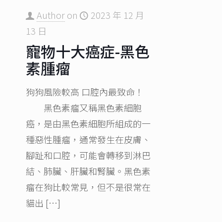
Author
on
2023 年 12 月
13 日
寵物十大癌症-黑色
素腫瘤
狗狗風險較高 口腔內最致命！
黑色素瘤又稱黑色素細胞
癌，是由黑色素細胞所組成的一
種惡性腫瘤，通常發生在皮膚、
腳趾和口腔，可能會轉移到淋巴
結、肺臟、肝臟和腎臟。黑色素
瘤在狗比較常見，但不是很常在
貓出
[…]