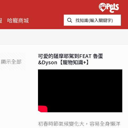
報
哈寵商城
可愛的薩摩耶駕到FEAT 魯蛋
顯示全部
&Dyson【寵物知識+】
初春時節氣候變化大，容易全身懶洋