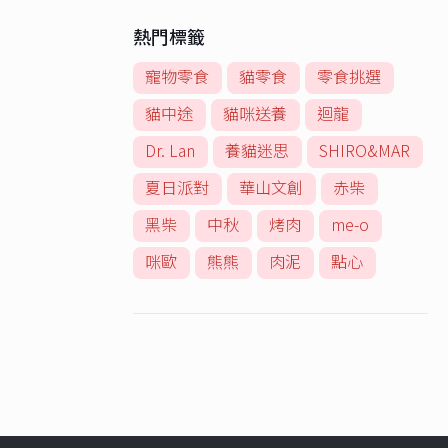
熱門標籤
寵物零食
貓零食
零食挑選
貓中途
貓咪送養
迴龍
Dr. Lan
養貓迷思
SHIRO&MAR
夏日派對
華山文創
赤柴
黑柴
中秋
烤肉
me-o
咪歐
熊熊
肉泥
點心