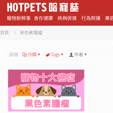
寵物新鮮事
食在健康
疾病保健
行為照護
美
首頁
黑色素腫瘤
篩選
分類
Tags
作者