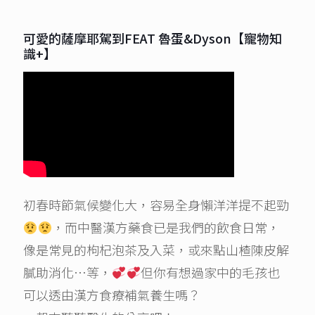
可愛的薩摩耶駕到FEAT 魯蛋&Dyson【寵物知
識+】
初春時節氣候變化大，容易全身懶洋洋提不起勁
，而中醫漢方藥食已是我們的飲食日常，
像是常見的枸杞泡茶及入菜，或來點山楂陳皮解
膩助消化…等，
但你有想過家中的毛孩也
可以透由漢方食療補氣養生嗎？