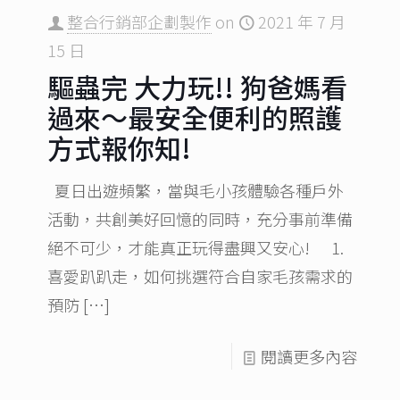
整合行銷部企劃製作
on
2021 年 7 月
15 日
驅蟲完 大力玩!! 狗爸媽看
過來～最安全便利的照護
方式報你知!
夏日出遊頻繁，當與毛小孩體驗各種戶外
活動，共創美好回憶的同時，充分事前準備
絕不可少，才能真正玩得盡興又安心! 1.
喜愛趴趴走，如何挑選符合自家毛孩需求的
預防
[…]
閱讀更多內容