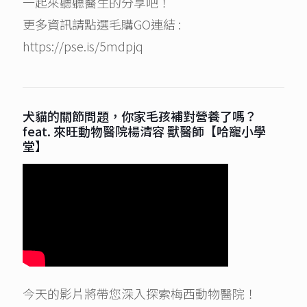
一起來聽聽醫生的分享吧！
更多資訊請點選毛購GO連結 :
https://pse.is/5mdpjq
犬貓的關節問題，你家毛孩補對營養了嗎？
feat. 來旺動物醫院楊清容 獸醫師【哈寵小學
堂】
今天的影片將帶您深入探索梅西動物醫院！