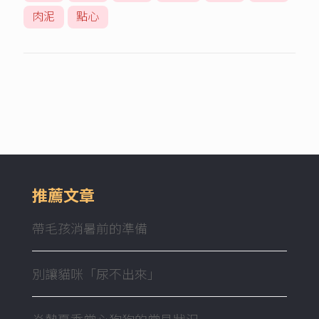
肉泥
點心
推薦文章
帶毛孩消暑前的準備
別讓貓咪「尿不出來」
炎熱夏季當心狗狗的常見狀況