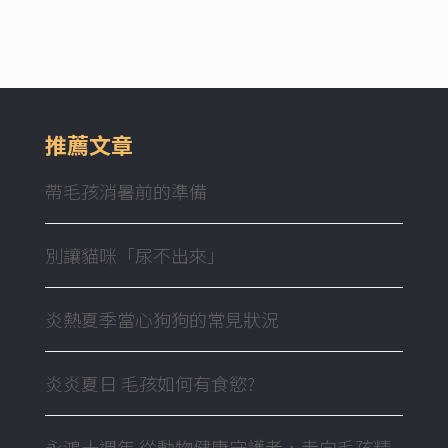
推薦文章
帶毛孩消暑前的準備
別讓貓咪「尿不出來」
炎熱夏季當心狗狗的常見狀況
炎炎夏日 毛孩如何有食慾?
永鴻十週年 從動物健康守護者，走向毛孩精