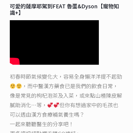
可愛的薩摩耶駕到FEAT 魯蛋&Dyson【寵物知
識+】
初春時節氣候變化大，容易全身懶洋洋提不起勁
，而中醫漢方藥食已是我們的飲食日常，
像是常見的枸杞泡茶及入菜，或來點山楂陳皮解
膩助消化…等，
但你有想過家中的毛孩也
可以透由漢方食療補氣養生嗎？
一起來聽聽醫生的分享吧！