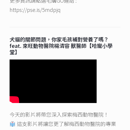
更多資訊請點選毛購GO連結 :
https://pse.is/5mdpjq
犬貓的關節問題，你家毛孩補對營養了嗎？
feat. 來旺動物醫院楊清容 獸醫師【哈寵小學
堂】
今天的影片將帶您深入探索梅西動物醫院！
這支影片將讓您更了解梅西動物醫院的專業