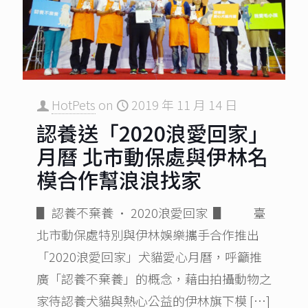
HotPets
on
2019 年 11 月 14 日
認養送「2020浪愛回家」
月曆 北市動保處與伊林名
模合作幫浪浪找家
▋​ 認養不棄養 • 2020浪愛回家 ▋ 臺
北市動保處特別與伊林娛樂攜手合作推出
「2020浪愛回家」犬貓愛心月曆，呼籲推
廣「認養不棄養」的概念，藉由拍攝動物之
家待認養犬貓與熱心公益的伊林旗下模
[…]