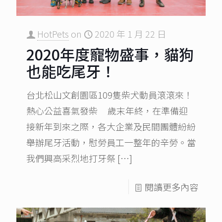
HotPets
on
2020 年 1 月 22 日
2020年度寵物盛事，貓狗
也能吃尾牙！
台北松山文創園區109隻柴犬動員滾滾來！
熱心公益喜氣發柴 歲末年終，在準備迎
接新年到來之際，各大企業及民間團體紛紛
舉辦尾牙活動，慰勞員工一整年的辛勞。當
我們興高采烈地打牙祭
[…]
閱讀更多內容