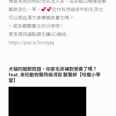
像是常見的枸杞泡茶及入菜，或來點山楂陳皮解
膩助消化…等，
但你有想過家中的毛孩也
可以透由漢方食療補氣養生嗎？
一起來聽聽醫生的分享吧！
更多資訊請點選毛購GO連結 :
https://pse.is/5mdpjq
犬貓的關節問題，你家毛孩補對營養了嗎？
feat. 來旺動物醫院楊清容 獸醫師【哈寵小學
堂】