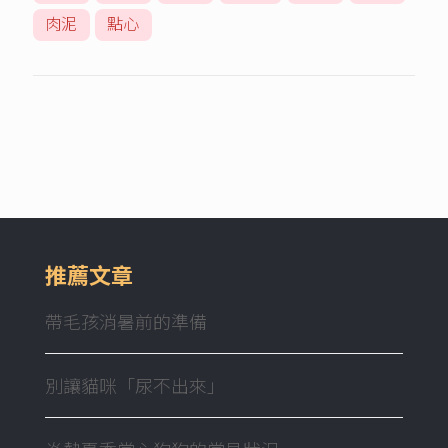
肉泥
點心
推薦文章
帶毛孩消暑前的準備
別讓貓咪「尿不出來」