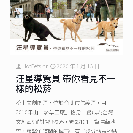
HotPets
on
2020 年 1 月 13 日
汪星導覽員 帶你看見不一
樣的松菸
松山文創園區，位於台北市信義區，自
2010年由「菸草工廠」搖身一變成為台灣
文創藝術的樞紐聚落，緊鄰101百貨精華地
帶，讓繁忙喧鬧的城市中有了幾分愜意的點