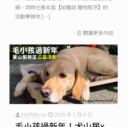
綴，同時也是本屆【哈寵誌 寵物尾牙】的
活動舉辦地
[…]
閱讀更多內容
HotPets
on
2020 年 1 月 8 日
毛小孩過新年！犬山居x